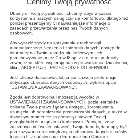
Cenimy Twoją prywatność
Post dostępny tylko dla Patronów
Dbamy o Twoją prywatność i chcemy, abyś w czasie
korzystania z naszych usług czuł się komfortowo, dlatego też
Aby zobaczyć ten materiał musisz być zalogowany
poniżej prezentujemy Ci najważniejsze informacje o
zasadach przetwarzania przez nas Twoich danych
osobowych.
Zostań Patronem
Aby wyrazić zgody na korzystanie z technologii
automatycznego śledzenia i zbierania danych, dostęp do
informacji na Twoim urządzeniu końcowym i ich
Zaloguj się
przechowywanie przez Crowd8 sp. z o.o. oraz podmioty
zewnętrzne, które wspierają nas w prowadzeniu działalności,
kliknij AKCEPTUJĘ I PRZECHODZĘ DO SERWISU.
schronisko
pies
pseudohodowla
Jeśli chcesz dostosować lub zmienić swoje preferencje
dotyczące zbierania danych osobowych, wybierz opcję
"USTAWIENIA ZAAWANSOWANE".
Udostępnij
Zgoda jest dobrowolna i możesz ją wycofać w
USTAWIENIACH ZAAWANSOWANYCH, gdzie jest także
opisane Twoje prawo żądania dostępu, sprostowania,
usunięcia lub ograniczenia przetwarzania danych, a także w
dowolnym momencie za pomocą ustawień Twojej
przeglądarki w urządzeniu końcowym. Pamiętaj, że w
zależności od Twoich ustawień, Twoje dane będą mogły być
przekazywane do zewnętrznych odbiorców danych z państw
Przytulisko Głowno
trzecich tj. z państw spoza Europejskiego Obszaru