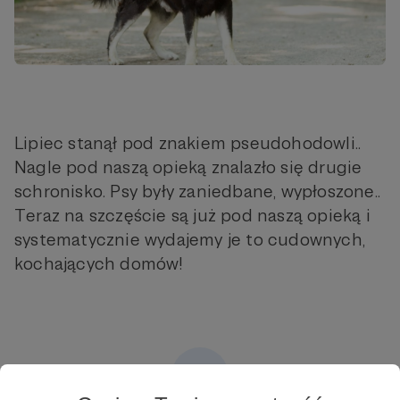
Lipiec stanął pod znakiem pseudohodowli..
Nagle pod naszą opieką znalazło się drugie
schronisko. Psy były zaniedbane, wypłoszone..
Teraz na szczęście są już pod naszą opieką i
systematycznie wydajemy je to cudownych,
kochających domów!