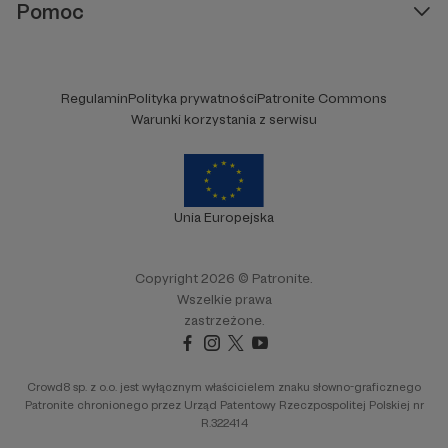
Pomoc
Regulamin
Polityka prywatności
Patronite Commons
Warunki korzystania z serwisu
Unia Europejska
Copyright 2026 © Patronite.
Wszelkie prawa
zastrzeżone.
Crowd8 sp. z o.o. jest wyłącznym właścicielem znaku słowno-graficznego
Patronite chronionego przez Urząd Patentowy Rzeczpospolitej Polskiej nr
R.322414