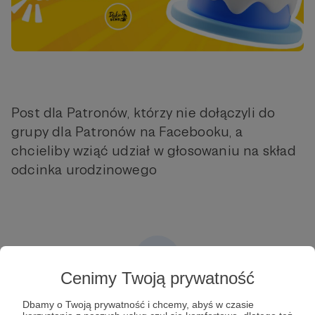
Post dla Patronów, którzy nie dołączyli do
grupy dla Patronów na Facebooku, a
chcieliby wziąć udział w głosowaniu na skład
odcinka urodzinowego
Cenimy Twoją prywatność
Post dostępny tylko dla Patronów
Dbamy o Twoją prywatność i chcemy, abyś w czasie