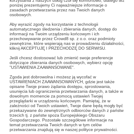
korzystania z naszych usług czuł się komfortowo, dlatego też
Aby zobaczyć ten materiał musisz być zalogowany
poniżej prezentujemy Ci najważniejsze informacje o
zasadach przetwarzania przez nas Twoich danych
osobowych.
Zostań Patronem
Aby wyrazić zgody na korzystanie z technologii
automatycznego śledzenia i zbierania danych, dostęp do
informacji na Twoim urządzeniu końcowym i ich
Zaloguj się
przechowywanie przez Crowd8 sp. z o.o. oraz podmioty
zewnętrzne, które wspierają nas w prowadzeniu działalności,
kliknij AKCEPTUJĘ I PRZECHODZĘ DO SERWISU.
Udostępnij
Jeśli chcesz dostosować lub zmienić swoje preferencje
dotyczące zbierania danych osobowych, wybierz opcję
"USTAWIENIA ZAAWANSOWANE".
Zgoda jest dobrowolna i możesz ją wycofać w
USTAWIENIACH ZAAWANSOWANYCH, gdzie jest także
opisane Twoje prawo żądania dostępu, sprostowania,
usunięcia lub ograniczenia przetwarzania danych, a także w
DZIKIE UCHO
dowolnym momencie za pomocą ustawień Twojej
przeglądarki w urządzeniu końcowym. Pamiętaj, że w
zależności od Twoich ustawień, Twoje dane będą mogły być
Zobacz profil autora
przekazywane do zewnętrznych odbiorców danych z państw
trzecich tj. z państw spoza Europejskiego Obszaru
Gospodarczego. Pozostałe szczegółowe informacje na
temat przetwarzania Twoich danych w tym celów
przetwarzania znajdują się w naszej polityce prywatności.