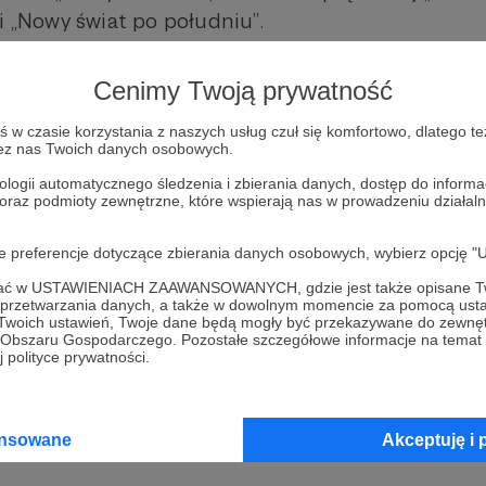
i „Nowy świat po południu”.
udycję "W środku dnia" w poniedziałki prowadzić
Cenimy Twoją prywatność
 od wtorku do piątku Jan Niebudek.
w czasie korzystania z naszych usług czuł się komfortowo, dlatego te
zez nas Twoich danych osobowych.
ologii automatycznego śledzenia i zbierania danych, dostęp do inform
edź wyjątkowego wydarzenia!
Będziemy z audycj
 oraz podmioty zewnętrzne, które wspierają nas w prowadzeniu dział
oje preferencje dotyczące zbierania danych osobowych, wybierz op
ek, o g. 11:00 na naszej antenie rozpocznie się sp
ofać w USTAWIENIACH ZAAWANSOWANYCH, gdzie jest także opisane Tw
" z Katowic, europejskiego miasta nauki 2024, k
a przetwarzania danych, a także w dowolnym momencie za pomocą usta
ska i prof. Ryszard Koziołek.
 Twoich ustawień, Twoje dane będą mogły być przekazywane do zewnę
go Obszaru Gospodarczego. Pozostałe szczegółowe informacje na temat
 polityce prywatności.
ansowane
Akceptuję i 