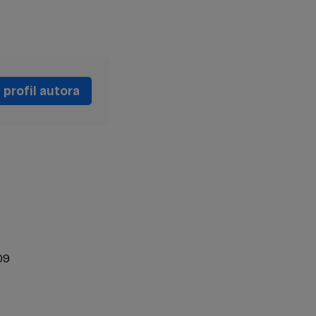
profil autora
09