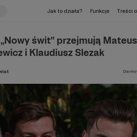
Jak to działa?
Funkcje
Treści 
„Nowy świt” przejmują Mateus
wicz i Klaudiusz Slezak
wiat
Darmo