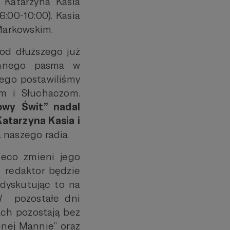
 Katarzyna Kasia
:00-10:00). Kasia
Markowskim.
od dłuższego już
annego pasma w
atego postawiliśmy
m i Słuchaczom.
wy Świt” nadal
Katarzyna Kasia i
naszego radia.
eco zmieni jego
 redaktor będzie
 dyskutując to na
W pozostałe dni
ch pozostają bez
nnej Mannie” oraz