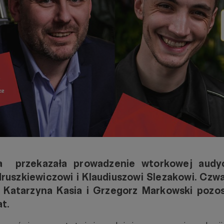
ia przekazała prowadzenie wtorkowej audyc
ruszkiewiczowi i Klaudiuszowi Slezakowi. Czw
e Katarzyna Kasia i Grzegorz Markowski pozos
t.