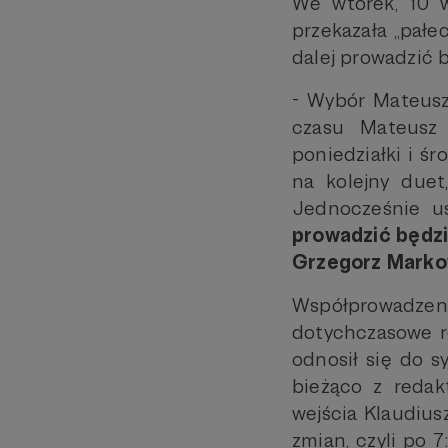
We wtorek, 10 w
przekazała „pałe
dalej prowadzić
- Wybór Mateusz
czasu Mateusz
poniedziałki i śr
na kolejny due
Jednocześnie u
prowadzić będzie
Grzegorz Marko
Współprowadzen
dotychczasowe r
odnosił się do s
bieżąco z reda
wejścia Klaudiu
zmian, czyli po 