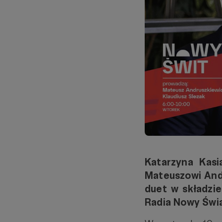
Katarzyna Kas
Mateuszowi And
duet w składzi
Radia Nowy Świa