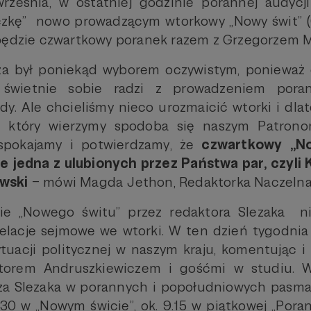
rześnia, w ostatniej godzinie porannej audycji
czkę” nowo prowadzącym wtorkowy „Nowy świt” (6
 będzie czwartkowy poranek razem z Grzegorzem 
a był poniekąd wyborem oczywistym, ponieważ 
 świetnie sobie radzi z prowadzeniem por
ody. Ale chcieliśmy nieco urozmaicić wtorki i dl
t, który wierzymy spodoba się naszym Patrono
spokajamy i potwierdzamy, że
czwartkowy „No
 jedna z ulubionych przez Państwa par, czyli 
wski
– mówi Magda Jethon, Redaktorka Naczelna 
ie „Nowego świtu” przez redaktora Slezaka ni
elacje sejmowe we wtorki. W ten dzień tygodnia
ytuacji politycznej w naszym kraju, komentując i
ktorem Andruszkiewiczem i gośćmi w studiu. 
sza Slezaka w porannych i popołudniowych pasma
7:30 w „Nowym świcie”, ok. 9.15 w piątkowej „Pora