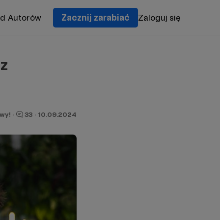
od Autorów
Zacznij zarabiać
Zaloguj się
z
wy!
·
33
·
10.09.2024