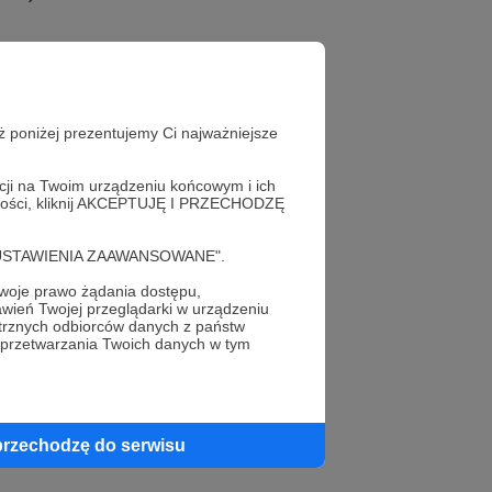
 będzie Agnieszka
ż poniżej prezentujemy Ci najważniejsze
acji na Twoim urządzeniu końcowym i ich
ą wyjazdową w
alności, kliknij AKCEPTUJĘ I PRZECHODZĘ
cję "USTAWIENIA ZAAWANSOWANE".
ecjalne wydanie
oje prawo żądania dostępu,
tóre poprowadzą
wień Twojej przeglądarki w urządzeniu
trznych odbiorców danych z państw
 przetwarzania Twoich danych w tym
przechodzę do serwisu