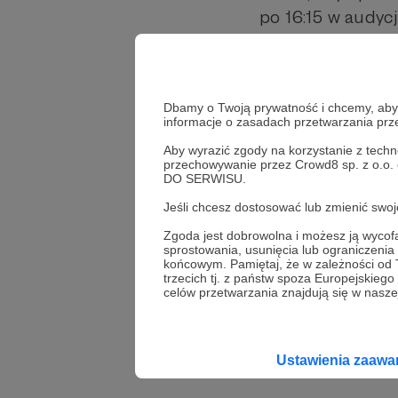
po 16:15 w audycj
Od 16 września a
Lipka-Barnett, a
Dbamy o Twoją prywatność i chcemy, abyś 
informacje o zasadach przetwarzania pr
Aby wyrazić zgody na korzystanie z techn
I jeszcze zapowi
przechowywanie przez Crowd8 sp. z o.o.
Katowicach!
DO SERWISU.
Jeśli chcesz dostosować lub zmienić sw
27 września, piąt
Zgoda jest dobrowolna i możesz ją wyc
"Koncertu życzeń
sprostowania, usunięcia lub ograniczeni
Joanna Kołaczkow
końcowym. Pamiętaj, że w zależności od
trzecich tj. z państw spoza Europejskie
celów przetwarzania znajdują się w naszej
Ustawienia zaaw