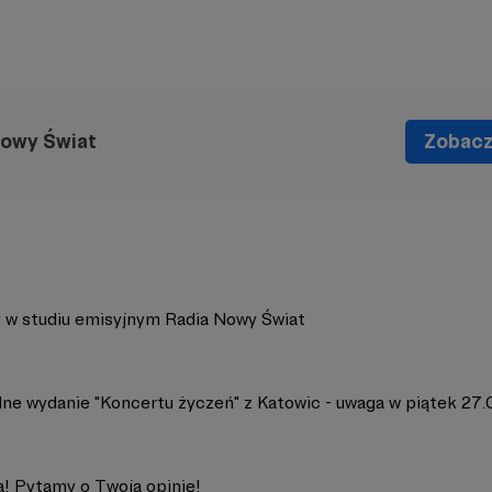
Nowy Świat
Zobacz 
 w studiu emisyjnym Radia Nowy Świat
lne wydanie "Koncertu życzeń" z Katowic - uwaga w piątek 27.
a! Pytamy o Twoją opinię!