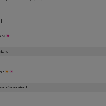
)
ska
miana.
zek
oranków we wtorek.