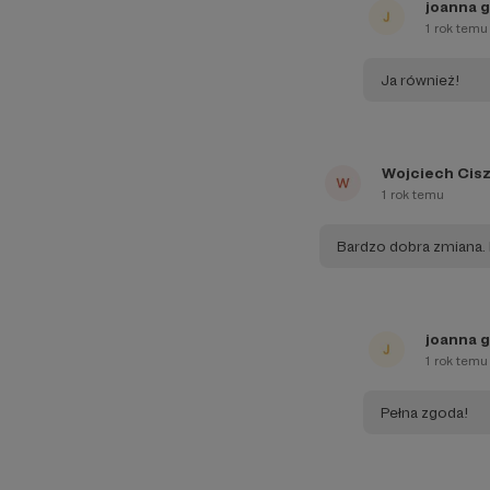
joanna g
1 rok temu
Ja również!
Wojciech Cis
1 rok temu
Bardzo dobra zmiana.
joanna g
1 rok temu
Pełna zgoda!