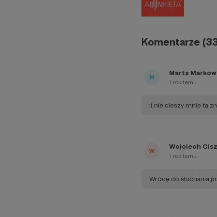
Komentarze (33
Marta Markow
1 rok temu
:( nie cieszy mnie ta z
Wojciech Cis
1 rok temu
Wrócę do słuchania p