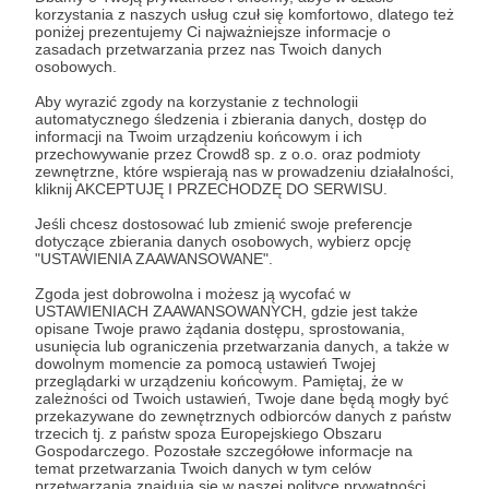
korzystania z naszych usług czuł się komfortowo, dlatego też
poniżej prezentujemy Ci najważniejsze informacje o
Zaloguj się
zasadach przetwarzania przez nas Twoich danych
osobowych.
Aby wyrazić zgody na korzystanie z technologii
futbol
futbolamerykanski
mecz
meczdomowy
automatycznego śledzenia i zbierania danych, dostęp do
informacji na Twoim urządzeniu końcowym i ich
pragueharpies
przechowywanie przez Crowd8 sp. z o.o. oraz podmioty
zewnętrzne, które wspierają nas w prowadzeniu działalności,
kliknij AKCEPTUJĘ I PRZECHODZĘ DO SERWISU.
Udostępnij
Jeśli chcesz dostosować lub zmienić swoje preferencje
dotyczące zbierania danych osobowych, wybierz opcję
"USTAWIENIA ZAAWANSOWANE".
Zgoda jest dobrowolna i możesz ją wycofać w
USTAWIENIACH ZAAWANSOWANYCH, gdzie jest także
opisane Twoje prawo żądania dostępu, sprostowania,
usunięcia lub ograniczenia przetwarzania danych, a także w
Warsaw Sirens
dowolnym momencie za pomocą ustawień Twojej
przeglądarki w urządzeniu końcowym. Pamiętaj, że w
zależności od Twoich ustawień, Twoje dane będą mogły być
Zobacz profil autora
przekazywane do zewnętrznych odbiorców danych z państw
trzecich tj. z państw spoza Europejskiego Obszaru
Gospodarczego. Pozostałe szczegółowe informacje na
temat przetwarzania Twoich danych w tym celów
przetwarzania znajdują się w naszej polityce prywatności.