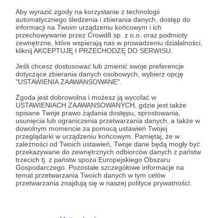
Zaloguj się
Aby wyrazić zgody na korzystanie z technologii
automatycznego śledzenia i zbierania danych, dostęp do
informacji na Twoim urządzeniu końcowym i ich
Udostępnij
przechowywanie przez Crowd8 sp. z o.o. oraz podmioty
zewnętrzne, które wspierają nas w prowadzeniu działalności,
kliknij AKCEPTUJĘ I PRZECHODZĘ DO SERWISU.
Jeśli chcesz dostosować lub zmienić swoje preferencje
dotyczące zbierania danych osobowych, wybierz opcję
"USTAWIENIA ZAAWANSOWANE".
Zgoda jest dobrowolna i możesz ją wycofać w
DZIKIE UCHO
USTAWIENIACH ZAAWANSOWANYCH, gdzie jest także
opisane Twoje prawo żądania dostępu, sprostowania,
usunięcia lub ograniczenia przetwarzania danych, a także w
Zobacz profil autora
dowolnym momencie za pomocą ustawień Twojej
przeglądarki w urządzeniu końcowym. Pamiętaj, że w
zależności od Twoich ustawień, Twoje dane będą mogły być
przekazywane do zewnętrznych odbiorców danych z państw
trzecich tj. z państw spoza Europejskiego Obszaru
Gospodarczego. Pozostałe szczegółowe informacje na
Zobacz również
temat przetwarzania Twoich danych w tym celów
przetwarzania znajdują się w naszej polityce prywatności.
Data Zlotu Patronów