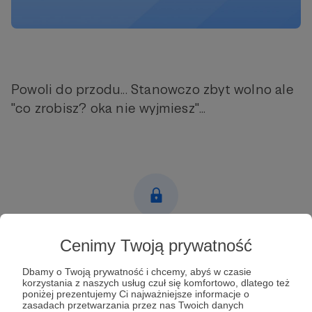
Powoli do przodu... Stanowczo zbyt wolno ale
"co zrobisz? oka nie wyjmiesz"...
Post dostępny tylko dla Patronów
Cenimy Twoją prywatność
Aby zobaczyć ten materiał musisz być zalogowany
Dbamy o Twoją prywatność i chcemy, abyś w czasie
korzystania z naszych usług czuł się komfortowo, dlatego też
poniżej prezentujemy Ci najważniejsze informacje o
Zostań Patronem
zasadach przetwarzania przez nas Twoich danych