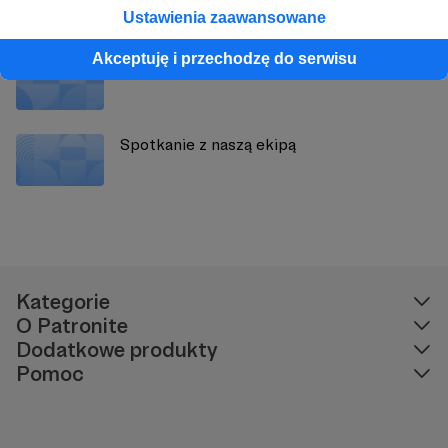
Ustawienia zaawansowane
Akceptuję i przechodzę do serwisu
Garść dobrych wieści
Spotkanie z naszą ekipą
Kategorie
O Patronite
Dodatkowe produkty
Pomoc