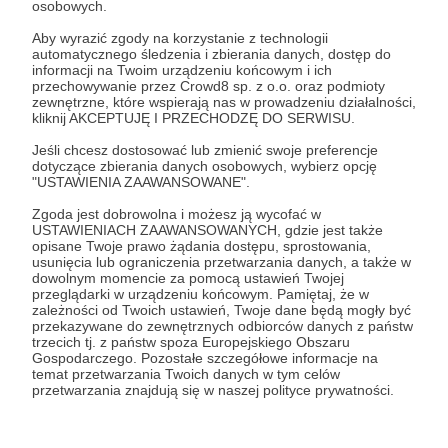
osobowych.
Zaloguj się
Aby wyrazić zgody na korzystanie z technologii
automatycznego śledzenia i zbierania danych, dostęp do
informacji na Twoim urządzeniu końcowym i ich
przechowywanie przez Crowd8 sp. z o.o. oraz podmioty
Udostępnij
zewnętrzne, które wspierają nas w prowadzeniu działalności,
kliknij AKCEPTUJĘ I PRZECHODZĘ DO SERWISU.
Jeśli chcesz dostosować lub zmienić swoje preferencje
dotyczące zbierania danych osobowych, wybierz opcję
"USTAWIENIA ZAAWANSOWANE".
Zgoda jest dobrowolna i możesz ją wycofać w
ftp.pigwa.net
USTAWIENIACH ZAAWANSOWANYCH, gdzie jest także
opisane Twoje prawo żądania dostępu, sprostowania,
usunięcia lub ograniczenia przetwarzania danych, a także w
dowolnym momencie za pomocą ustawień Twojej
Zobacz profil autora
przeglądarki w urządzeniu końcowym. Pamiętaj, że w
zależności od Twoich ustawień, Twoje dane będą mogły być
przekazywane do zewnętrznych odbiorców danych z państw
trzecich tj. z państw spoza Europejskiego Obszaru
Gospodarczego. Pozostałe szczegółowe informacje na
temat przetwarzania Twoich danych w tym celów
Zobacz również
przetwarzania znajdują się w naszej polityce prywatności.
Nowa zbiórka