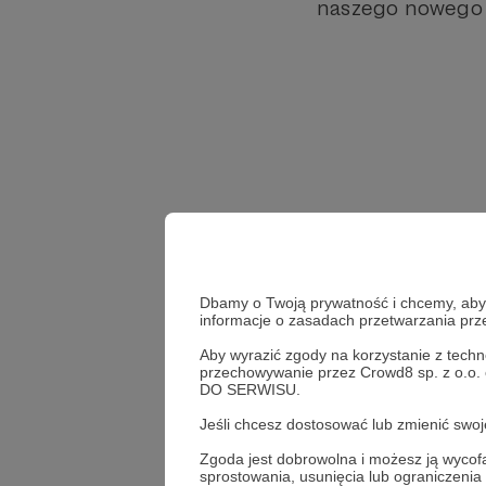
naszego nowego 
Dbamy o Twoją prywatność i chcemy, abyś 
informacje o zasadach przetwarzania pr
Aby wyrazić zgody na korzystanie z techn
przechowywanie przez Crowd8 sp. z o.o.
DO SERWISU.
Jeśli chcesz dostosować lub zmienić sw
#ilewartejestzdrowie
Zgoda jest dobrowolna i możesz ją wyc
sprostowania, usunięcia lub ograniczeni