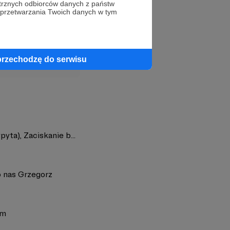
trznych odbiorców danych z państw
 przetwarzania Twoich danych w tym
profil autora
przechodzę do serwisu
yta), Zaciskanie b...
o nas Grzegorz
im