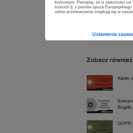
końcowym. Pamiętaj, że w zależności od
Udostępnij
trzecich tj. z państw spoza Europejskie
celów przetwarzania znajdują się w naszej
Tygodn
Ustawienia zaaw
Zobacz również
Kiedy r
Szerpo
Bogda..
GOPR j