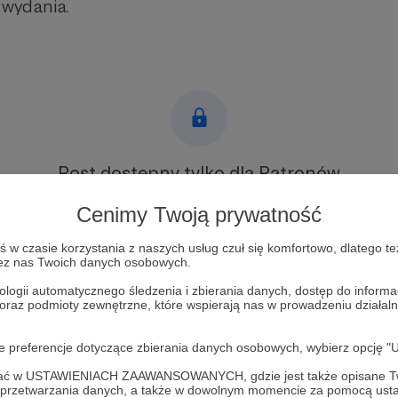
wydania.
Post dostępny tylko dla Patronów
Aby zobaczyć ten materiał musisz być zalogowany
Cenimy Twoją prywatność
w czasie korzystania z naszych usług czuł się komfortowo, dlatego te
Zostań Patronem
zez nas Twoich danych osobowych.
ologii automatycznego śledzenia i zbierania danych, dostęp do inform
Zaloguj się
 oraz podmioty zewnętrzne, które wspierają nas w prowadzeniu dział
oje preferencje dotyczące zbierania danych osobowych, wybierz op
#oszustwonawnuczka
#prywatyzacjaprzychodni
#poronin
#zakopan
ofać w USTAWIENIACH ZAAWANSOWANYCH, gdzie jest także opisane Tw
a przetwarzania danych, a także w dowolnym momencie za pomocą usta