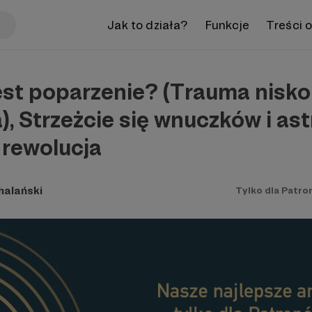
Jak to działa?
Funkcje
Treści 
jest poparzenie? (Trauma nisko
, Strzeżcie się wnuczków i as
rewolucja
halański
Tylko dla Patro