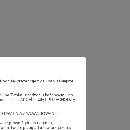
ż poniżej prezentujemy Ci najważniejsze
acji na Twoim urządzeniu końcowym i ich
alności, kliknij AKCEPTUJĘ I PRZECHODZĘ
cję "USTAWIENIA ZAAWANSOWANE".
e
oje prawo żądania dostępu,
wień Twojej przeglądarki w urządzeniu