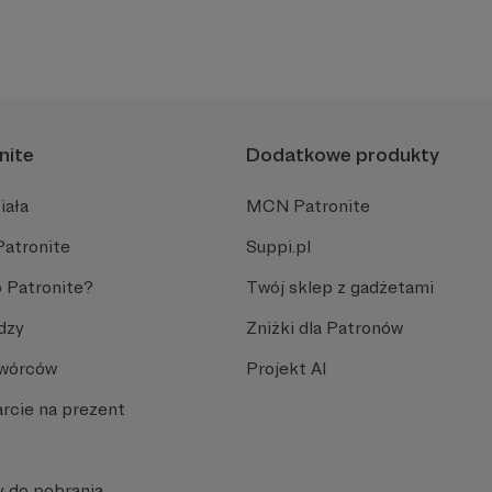
nite
Dodatkowe produkty
iała
MCN Patronite
Patronite
Suppi.pl
 Patronite?
Twój sklep z gadżetami
dzy
Zniżki dla Patronów
Twórców
Projekt AI
rcie na prezent
y do pobrania