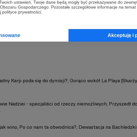
 Twoich ustawień, Twoje dane będą mogły być przekazywane do zewnę
go Obszaru Gospodarczego. Pozostałe szczegółowe informacje na temat
 polityce prywatności.
ik Podhalański
Zobacz 
ansowane
Akceptuję i 
adny Karp poda się do dymisji?, Gorąco wokół La Playa (Skarżyp
wie Nadziei - specjaliści od rzeczy niemożliwych, Przyszedł d
.
ak wino, Po co nam ta obwodnica?, Dewastacja na Bachledzk