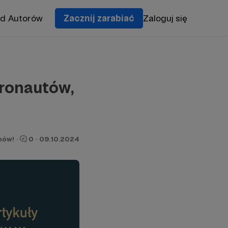
od Autorów
Zacznij zarabiać
Zaloguj się
tronautów,
nów!
·
0
·
09.10.2024