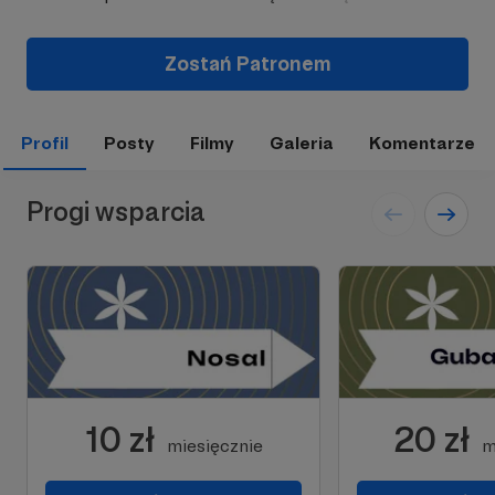
Zostań Patronem
Profil
Posty
Filmy
Galeria
Komentarze
Progi wsparcia
10 zł
20 zł
miesięcznie
m