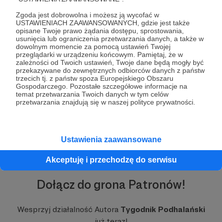
Zgoda jest dobrowolna i możesz ją wycofać w
Jako jedyni w regionie nie boimy się pisać o
USTAWIENIACH ZAAWANSOWANYCH, gdzie jest także
trudnych, niewygodnych sprawach.
opisane Twoje prawo żądania dostępu, sprostowania,
Relacjonujemy każde ważne wydarzenie,
usunięcia lub ograniczenia przetwarzania danych, a także w
dowolnym momencie za pomocą ustawień Twojej
docieramy tam, gdzie inni nie chcą lub nie
przeglądarki w urządzeniu końcowym. Pamiętaj, że w
mogą dotrzeć.
zależności od Twoich ustawień, Twoje dane będą mogły być
przekazywane do zewnętrznych odbiorców danych z państw
Od lat działamy w imieniu naszych mieszkańców
trzecich tj. z państw spoza Europejskiego Obszaru
Gospodarczego. Pozostałe szczegółowe informacje na
- nagłaśniamy problemy, które dotykają nas
Rozwiń opis
temat przetwarzania Twoich danych w tym celów
wszystkich:
korupcję, patodeweloperkę, afery
przetwarzania znajdują się w naszej polityce prywatności.
finansowe i nadużycia władzy.
Dzięki naszej
pracy żadne ważne sprawy nie zostają zamiecione
pod dywan.
Ustawienia zaawansowane
Nie piszemy tylko o problemach.
Pokazujemy też
to, co piękne, nasze góry, dziką przyrodę i
Akceptuję i przechodzę do serwisu
ludzi z pasją, dzięki którym nasz region jest
wyjątkowy.
To właśnie ten kontrast sprawia, że
Dołącz do grona Patronów!
nasza praca ma sens.
Wspierając nas na Patronite, wspierasz siebie
Wesprzyj działalność Autora
Tygodnik Podhalański
i swoją społeczność.
Mówimy głośno i wyraźnie
już teraz!