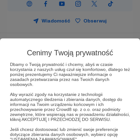
Wiadomość
Obserwuj
Jesteśmy niezależni od zawsze.
Nie mamy bogatego właściciela ani sponsora.
Cenimy Twoją prywatność
Nie dotuje nas ani rząd ani samorząd.
Jeśli chcesz pomóc nam utrzymać
Dbamy o Twoją prywatność i chcemy, abyś w czasie
korzystania z naszych usług czuł się komfortowo, dlatego też
niezależność - wesprzyj nas w
poniżej prezentujemy Ci najważniejsze informacje o
serwisie Patronite.
zasadach przetwarzania przez nas Twoich danych
osobowych.
Aby wyrazić zgody na korzystanie z technologii
automatycznego śledzenia i zbierania danych, dostęp do
informacji na Twoim urządzeniu końcowym i ich
przechowywanie przez Crowd8 sp. z o.o. oraz podmioty
zewnętrzne, które wspierają nas w prowadzeniu działalności,
kliknij AKCEPTUJĘ I PRZECHODZĘ DO SERWISU.
Patrzymy władzy na ręce. Mówimy głośno to,
o czym inni milczą.
Jeśli chcesz dostosować lub zmienić swoje preferencje
dotyczące zbierania danych osobowych, wybierz opcję
"USTAWIENIA ZAAWANSOWANE".