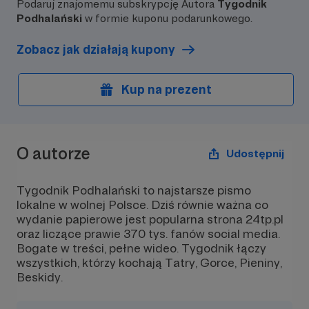
Podaruj znajomemu subskrypcję Autora
Tygodnik
lokalne dziennikarstwo przy życiu.
Jesteśmy teraz pra
ekipą. Chcemy odk
Podhalański
w formie kuponu podarunkowego.
nowe górskie tajem
piękne materiały.
Zobacz jak działają kupony
Kup na prezent
O autorze
Udostępnij
Tygodnik Podhalański to najstarsze pismo
lokalne w wolnej Polsce. Dziś równie ważna co
wydanie papierowe jest popularna strona 24tp.pl
oraz liczące prawie 370 tys. fanów social media.
Bogate w treści, pełne wideo. Tygodnik łączy
wszystkich, którzy kochają Tatry, Gorce, Pieniny,
Beskidy.