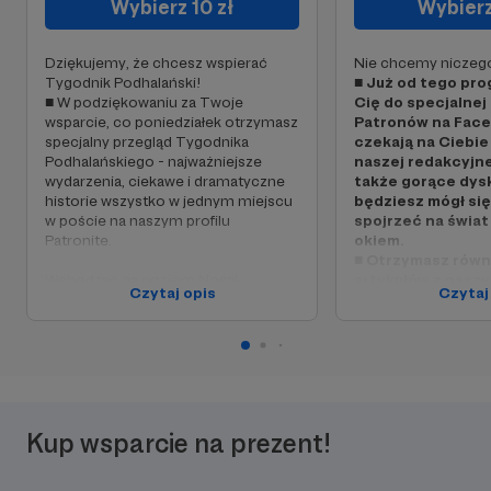
Wybierz 10 zł
Wybierz
Dziękujemy, że chcesz wspierać
Nie chcemy niczeg
Tygodnik Podhalański!
■ Już od tego pro
■ W podziękowaniu za Twoje
Cię do specjalnej
wsparcie, co poniedziałek otrzymasz
Patronów na Fac
specjalny przegląd Tygodnika
czekają na Ciebie 
Podhalańskiego - najważniejsze
naszej redakcyjne
wydarzenia, ciekawe i dramatyczne
także gorące dysk
historie wszystko w jednym miejscu
będziesz mógł się
w poście na naszym profilu
spojrzeć na świat
Patronite.
okiem.
■ Otrzymasz równ
Wchodząc na poziom Nosal,
artykułów z naszy
Czytaj opis
Czytaj
dołączasz do grona osób, którym
archiwalnych wy
bliskie są sprawy Podhala, Spisza,
Orawy i Pienin. To dzięki Tobie
Witaj w gronie Przy
możemy dalej opowiadać o ludziach
Podhalańskiego. Dla 
gór, odkrywać lokalne historie i
absolutnie każda zł
patrzeć władzy na ręce.
wsparcie, bo to sygn
robimy jest ważne i
Kup wsparcie na prezent!
Twoje 10 zł to symboliczna kawa
Twoje wsparcie to n
miesięcznie, która pomaga nam
finansowy wkład, ale
zachować niezależność i utrzymać
zaproszenie do wsp