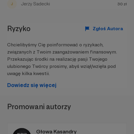
Jerzy Sadecki
30 zł
Chcemy zaprosić Was do naszego grona!
Wystarczy, że włączycie się, drodzy nasi
Czytelnicy, nawet z niewielką wpłatą.
Ryzyko
Zgłoś Autora
Ale nie chcemy nic za darmo!
Za każdy taki
Wasz gest odwdzięczymy się, nie tylko lepszą
Chcielibyśmy Cię poinformować o ryzykach,
jakością Tygodnika Podhalańskiego, ale także
związanych z Twoim zaangażowaniem finansowym.
całym pakietem ciekawych bonusów.
Przekazując środki na realizację pasji Twojego
ulubionego Twórcy prosimy, abyś wziął/wzięła pod
Wchodzicie w to? Czekamy na Was.
Zainwestujcie w Tygodnik Podhalański!
uwagę kilka kwestii.
Z góry dziękujemy
Dowiedz się więcej
Jurek Jurecki z ekipą Tygodnika Podhalańskiego
Promowani autorzy
Głowa Kasandry