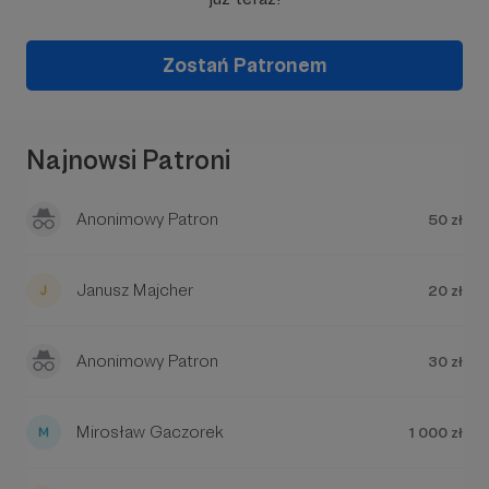
w Twoim imieniu, by władza wiedziała, że ktoś
patrzy jej na ręce.
Zostań Patronem
Każda złotówka to inwestycja w niezależne
dziennikarstwo, w nasze wspólne dobro i w
prawdę, o którą dziś w mediach coraz trudniej.
Naszym celem jest rozwój i utrzymanie pełnej
Najnowsi Patroni
niezależności - bo tylko wtedy możemy być
naprawdę
wolnym głosem regionu.
Anonimowy Patron
50 zł
Zebrane środki przeznaczymy na:
📰 utrzymanie i rozwój redakcji,
🎥 nowe formaty online - podcasty, relacje,
Janusz Majcher
20 zł
rozmowy,
🎙 szkolenia i sprzęt dla młodych dziennikarzy
z regionu,
Anonimowy Patron
30 zł
💻 utrzymanie portalu i serwerów Tygodnika.
Mirosław Gaczorek
1 000 zł
Jesteśmy dziennikarską rodziną z głowami
pełnymi pomysłów.
By je zrealizować,
potrzebujemy jednak
Waszego wsparcia
.