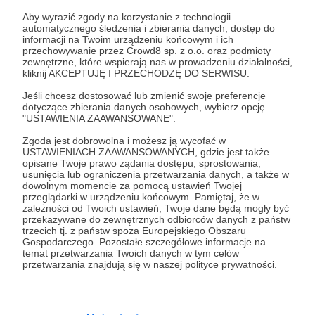
Zaloguj się
Aby wyrazić zgody na korzystanie z technologii
automatycznego śledzenia i zbierania danych, dostęp do
informacji na Twoim urządzeniu końcowym i ich
Udostępnij
przechowywanie przez Crowd8 sp. z o.o. oraz podmioty
zewnętrzne, które wspierają nas w prowadzeniu działalności,
kliknij AKCEPTUJĘ I PRZECHODZĘ DO SERWISU.
Jeśli chcesz dostosować lub zmienić swoje preferencje
dotyczące zbierania danych osobowych, wybierz opcję
"USTAWIENIA ZAAWANSOWANE".
Zgoda jest dobrowolna i możesz ją wycofać w
DZIKIE UCHO
USTAWIENIACH ZAAWANSOWANYCH, gdzie jest także
opisane Twoje prawo żądania dostępu, sprostowania,
usunięcia lub ograniczenia przetwarzania danych, a także w
Zobacz profil autora
dowolnym momencie za pomocą ustawień Twojej
przeglądarki w urządzeniu końcowym. Pamiętaj, że w
zależności od Twoich ustawień, Twoje dane będą mogły być
przekazywane do zewnętrznych odbiorców danych z państw
trzecich tj. z państw spoza Europejskiego Obszaru
Gospodarczego. Pozostałe szczegółowe informacje na
Zobacz również
temat przetwarzania Twoich danych w tym celów
przetwarzania znajdują się w naszej polityce prywatności.
Odcinek - 3.10.2024