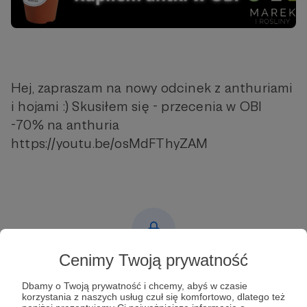
Hej, zapraszam na nowy odcinek z anthuriami
i hojami :) Skusiłem się - przecenia w OBI
-70% na anthuria
https://youtu.be/osMdFThyZAM
Cenimy Twoją prywatność
Post dostępny tylko dla Patronów
Dbamy o Twoją prywatność i chcemy, abyś w czasie
Aby zobaczyć ten materiał musisz być zalogowany
korzystania z naszych usług czuł się komfortowo, dlatego też