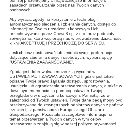
poniżej prezentujemy Ci najważniejsze informacje o
zasadach przetwarzania przez nas Twoich danych
osobowych.
Zostań Patronem
Aby wyrazić zgody na korzystanie z technologii
automatycznego śledzenia i zbierania danych, dostęp do
Zaloguj się
informacji na Twoim urządzeniu końcowym i ich
przechowywanie przez Crowd8 sp. z o.o. oraz podmioty
zewnętrzne, które wspierają nas w prowadzeniu działalności,
kliknij AKCEPTUJĘ I PRZECHODZĘ DO SERWISU.
Udostępnij
Jeśli chcesz dostosować lub zmienić swoje preferencje
dotyczące zbierania danych osobowych, wybierz opcję
"USTAWIENIA ZAAWANSOWANE".
Zgoda jest dobrowolna i możesz ją wycofać w
USTAWIENIACH ZAAWANSOWANYCH, gdzie jest także
opisane Twoje prawo żądania dostępu, sprostowania,
Marek i rośliny
usunięcia lub ograniczenia przetwarzania danych, a także w
dowolnym momencie za pomocą ustawień Twojej
przeglądarki w urządzeniu końcowym. Pamiętaj, że w
Zobacz profil autora
zależności od Twoich ustawień, Twoje dane będą mogły być
przekazywane do zewnętrznych odbiorców danych z państw
trzecich tj. z państw spoza Europejskiego Obszaru
Gospodarczego. Pozostałe szczegółowe informacje na
temat przetwarzania Twoich danych w tym celów
przetwarzania znajdują się w naszej polityce prywatności.
Zobacz również