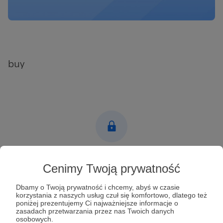
buy
Post dostępny tylko dla Patronów
Cenimy Twoją prywatność
Aby zobaczyć ten materiał musisz być zalogowany
Dbamy o Twoją prywatność i chcemy, abyś w czasie
korzystania z naszych usług czuł się komfortowo, dlatego też
poniżej prezentujemy Ci najważniejsze informacje o
Zostań Patronem
zasadach przetwarzania przez nas Twoich danych
osobowych.