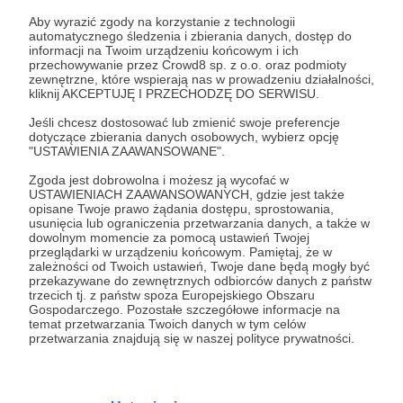
Zaloguj się
Aby wyrazić zgody na korzystanie z technologii
automatycznego śledzenia i zbierania danych, dostęp do
informacji na Twoim urządzeniu końcowym i ich
Udostępnij
przechowywanie przez Crowd8 sp. z o.o. oraz podmioty
zewnętrzne, które wspierają nas w prowadzeniu działalności,
kliknij AKCEPTUJĘ I PRZECHODZĘ DO SERWISU.
Jeśli chcesz dostosować lub zmienić swoje preferencje
dotyczące zbierania danych osobowych, wybierz opcję
"USTAWIENIA ZAAWANSOWANE".
Zgoda jest dobrowolna i możesz ją wycofać w
kyudo
USTAWIENIACH ZAAWANSOWANYCH, gdzie jest także
opisane Twoje prawo żądania dostępu, sprostowania,
usunięcia lub ograniczenia przetwarzania danych, a także w
Zobacz profil autora
dowolnym momencie za pomocą ustawień Twojej
przeglądarki w urządzeniu końcowym. Pamiętaj, że w
zależności od Twoich ustawień, Twoje dane będą mogły być
przekazywane do zewnętrznych odbiorców danych z państw
trzecich tj. z państw spoza Europejskiego Obszaru
Gospodarczego. Pozostałe szczegółowe informacje na
Zobacz również
temat przetwarzania Twoich danych w tym celów
przetwarzania znajdują się w naszej polityce prywatności.
Nowy film + BTFD