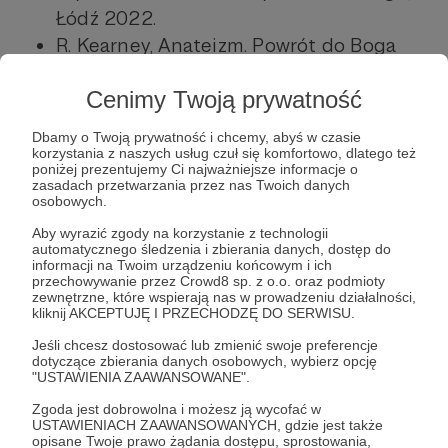
Łódź 2022.
R. Kearney, Anateizm. Powrót do Boga
po Bogu, Wydawnictwo Uniwersytetu
Cenimy Twoją prywatność
Łódzkiego, Łódź 2024.
Dbamy o Twoją prywatność i chcemy, abyś w czasie
Nagroda w tym miesiącu, jak zawsze,
korzystania z naszych usług czuł się komfortowo, dlatego też
powędruje do jednego z naszych Patronów.
poniżej prezentujemy Ci najważniejsze informacje o
zasadach przetwarzania przez nas Twoich danych
Ze zwycięzcą skontaktujemy się wkrótce
osobowych.
mailowo w celu uzgodnienia wybranej pozycji
Aby wyrazić zgody na korzystanie z technologii
i danych do wysyłki. Warunkiem otrzymania
automatycznego śledzenia i zbierania danych, dostęp do
informacji na Twoim urządzeniu końcowym i ich
nagrody jest odpowiedź na wiadomość.
przechowywanie przez Crowd8 sp. z o.o. oraz podmioty
zewnętrzne, które wspierają nas w prowadzeniu działalności,
kliknij AKCEPTUJĘ I PRZECHODZĘ DO SERWISU.
Dzień Patrona
Jeśli chcesz dostosować lub zmienić swoje preferencje
dotyczące zbierania danych osobowych, wybierz opcję
"USTAWIENIA ZAAWANSOWANE".
Udostępnij
Zgoda jest dobrowolna i możesz ją wycofać w
USTAWIENIACH ZAAWANSOWANYCH, gdzie jest także
opisane Twoje prawo żądania dostępu, sprostowania,