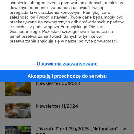
usunięcia lub ograniczenia przetwarzania danych, a także w
dowolnym momencie za pomocą ustawień Twojej
przeglądarki w urządzeniu końcowym. Pamiętaj, że w
zależności od Twoich ustawień, Twoje dane będą mogły być
Filozofuj!
przekazywane do zewnętrznych odbiorców danych z państw
trzecich tj. z państw spoza Europejskiego Obszaru
Gospodarczego. Pozostałe szczegółowe informacje na
Zobacz profil autora
temat przetwarzania Twoich danych w tym celów
przetwarzania znajdują się w naszej polityce prywatności.
Zobacz również
Ustawienia zaawansowane
Akceptuję i przechodzę do serwisu
Newsletter 09/2024
Newsletter 11/2024
„Filozofuj!” nr 1 (61)/2025: „Naturalizm” – w