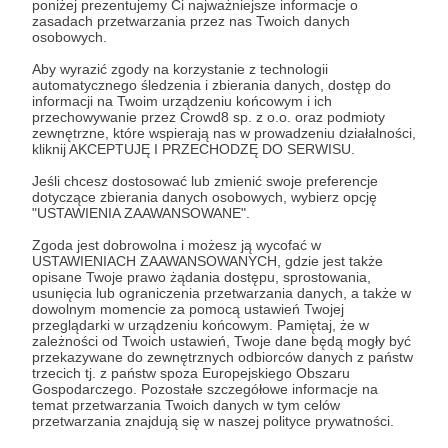
poniżej prezentujemy Ci najważniejsze informacje o
zasadach przetwarzania przez nas Twoich danych
Zaloguj się
osobowych.
Aby wyrazić zgody na korzystanie z technologii
automatycznego śledzenia i zbierania danych, dostęp do
mini
lekcja mini
informacji na Twoim urządzeniu końcowym i ich
przechowywanie przez Crowd8 sp. z o.o. oraz podmioty
zewnętrzne, które wspierają nas w prowadzeniu działalności,
kliknij AKCEPTUJĘ I PRZECHODZĘ DO SERWISU.
Udostępnij
Jeśli chcesz dostosować lub zmienić swoje preferencje
dotyczące zbierania danych osobowych, wybierz opcję
"USTAWIENIA ZAAWANSOWANE".
Zgoda jest dobrowolna i możesz ją wycofać w
USTAWIENIACH ZAAWANSOWANYCH, gdzie jest także
opisane Twoje prawo żądania dostępu, sprostowania,
Kwadrans Na Angielski
usunięcia lub ograniczenia przetwarzania danych, a także w
dowolnym momencie za pomocą ustawień Twojej
przeglądarki w urządzeniu końcowym. Pamiętaj, że w
zależności od Twoich ustawień, Twoje dane będą mogły być
Zobacz profil autora
przekazywane do zewnętrznych odbiorców danych z państw
trzecich tj. z państw spoza Europejskiego Obszaru
Gospodarczego. Pozostałe szczegółowe informacje na
temat przetwarzania Twoich danych w tym celów
przetwarzania znajdują się w naszej polityce prywatności.
Zobacz również