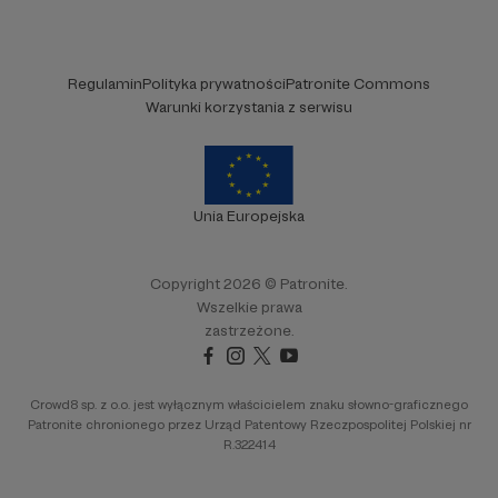
Regulamin
Polityka prywatności
Patronite Commons
Warunki korzystania z serwisu
Unia Europejska
Copyright 2026 © Patronite.
Wszelkie prawa
zastrzeżone.
Crowd8 sp. z o.o. jest wyłącznym właścicielem znaku słowno-graficznego
Patronite chronionego przez Urząd Patentowy Rzeczpospolitej Polskiej nr
R.322414