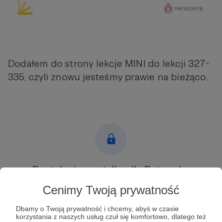
Dodałem do strony lekcje MINI do lekcji 327-
335, czyli znowu jesteśmy prawie na bieżąco.
Post dostępny tylko dla Patronów
Cenimy Twoją prywatność
Aby zobaczyć ten materiał musisz być zalogowany
Dbamy o Twoją prywatność i chcemy, abyś w czasie
Zostań Patronem
korzystania z naszych usług czuł się komfortowo, dlatego też