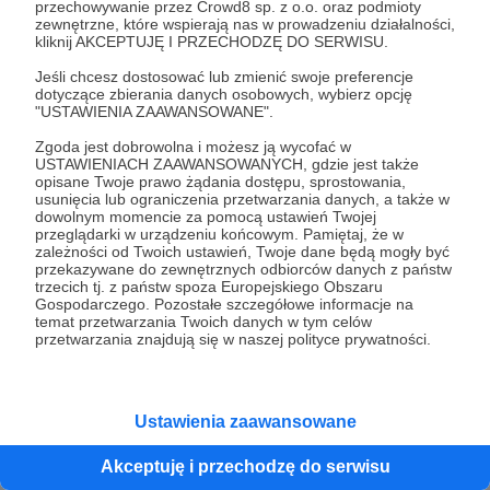
przechowywanie przez Crowd8 sp. z o.o. oraz podmioty
zewnętrzne, które wspierają nas w prowadzeniu działalności,
kliknij AKCEPTUJĘ I PRZECHODZĘ DO SERWISU.
Jeśli chcesz dostosować lub zmienić swoje preferencje
dotyczące zbierania danych osobowych, wybierz opcję
"USTAWIENIA ZAAWANSOWANE".
Zgoda jest dobrowolna i możesz ją wycofać w
USTAWIENIACH ZAAWANSOWANYCH, gdzie jest także
opisane Twoje prawo żądania dostępu, sprostowania,
usunięcia lub ograniczenia przetwarzania danych, a także w
dowolnym momencie za pomocą ustawień Twojej
przeglądarki w urządzeniu końcowym. Pamiętaj, że w
zależności od Twoich ustawień, Twoje dane będą mogły być
przekazywane do zewnętrznych odbiorców danych z państw
Udostępnij
trzecich tj. z państw spoza Europejskiego Obszaru
Gospodarczego. Pozostałe szczegółowe informacje na
temat przetwarzania Twoich danych w tym celów
przetwarzania znajdują się w naszej polityce prywatności.
Ustawienia zaawansowane
Radio Nowy Świat
Akceptuję i przechodzę do serwisu
Zobacz profil autora