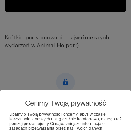
Krótkie podsumowanie najważniejszych
wydarzeń w Animal Helper :)
Post dostępny tylko dla Patronów
Cenimy Twoją prywatność
Aby zobaczyć ten materiał musisz być zalogowany
Dbamy o Twoją prywatność i chcemy, abyś w czasie
korzystania z naszych usług czuł się komfortowo, dlatego też
poniżej prezentujemy Ci najważniejsze informacje o
Zostań Patronem
zasadach przetwarzania przez nas Twoich danych