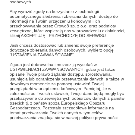
osobowych.
Zaloguj się
Aby wyrazić zgody na korzystanie z technologii
automatycznego śledzenia i zbierania danych, dostęp do
informacji na Twoim urządzeniu końcowym i ich
przechowywanie przez Crowd8 sp. z o.o. oraz podmioty
Udostępnij
zewnętrzne, które wspierają nas w prowadzeniu działalności,
kliknij AKCEPTUJĘ I PRZECHODZĘ DO SERWISU.
Jeśli chcesz dostosować lub zmienić swoje preferencje
dotyczące zbierania danych osobowych, wybierz opcję
"USTAWIENIA ZAAWANSOWANE".
Zgoda jest dobrowolna i możesz ją wycofać w
Animal Helper
USTAWIENIACH ZAAWANSOWANYCH, gdzie jest także
opisane Twoje prawo żądania dostępu, sprostowania,
usunięcia lub ograniczenia przetwarzania danych, a także w
dowolnym momencie za pomocą ustawień Twojej
Zobacz profil autora
przeglądarki w urządzeniu końcowym. Pamiętaj, że w
zależności od Twoich ustawień, Twoje dane będą mogły być
przekazywane do zewnętrznych odbiorców danych z państw
trzecich tj. z państw spoza Europejskiego Obszaru
Gospodarczego. Pozostałe szczegółowe informacje na
temat przetwarzania Twoich danych w tym celów
Zobacz również
przetwarzania znajdują się w naszej polityce prywatności.
Podziękowanie za subskrypcję