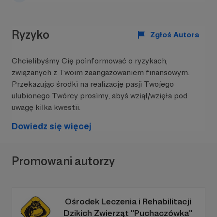
Ryzyko
Zgłoś Autora
Chcielibyśmy Cię poinformować o ryzykach,
związanych z Twoim zaangażowaniem finansowym.
Aktualnie działamy już w ponad połowie Polski,
Przekazując środki na realizację pasji Twojego
czyli w województwach:
ulubionego Twórcy prosimy, abyś wziął/wzięła pod
- pomorskim;
uwagę kilka kwestii.
- zachodniopomorskim;
Dowiedz się więcej
- łódzkim;
- wielkopolskim;
Promowani autorzy
- śląskim;
- opolskim;
Ośrodek Leczenia i Rehabilitacji
- kujawsko-pomorskim;
Dzikich Zwierząt "Puchaczówka"