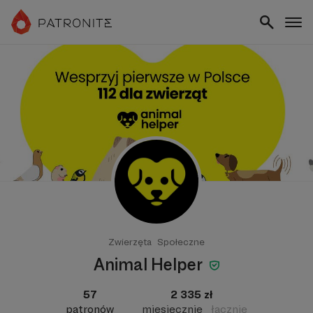
Zwierzęta
Społeczne
Animal Helper
57
2 335 zł
patronów
miesięcznie
łącznie