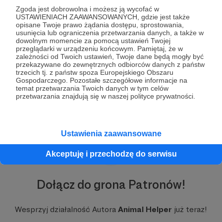
Kilkadziesiąt tysięcy użytkowników, tysiące
Zgoda jest dobrowolna i możesz ją wycofać w
zgłoszeń i kilkanaście tysięcy uratowanych
USTAWIENIACH ZAAWANSOWANYCH, gdzie jest także
zwierząt. Do całodobowej centrali Animal Helper
opisane Twoje prawo żądania dostępu, sprostowania,
usunięcia lub ograniczenia przetwarzania danych, a także w
codziennie wpływają dziesiątki zgłoszeń – są dni,
dowolnym momencie za pomocą ustawień Twojej
w których otrzymujemy nawet 100 próśb o
przeglądarki w urządzeniu końcowym. Pamiętaj, że w
działanie. To 100 historii zwierząt, które cierpią i
zależności od Twoich ustawień, Twoje dane będą mogły być
czekają na pomoc człowieka, a mówimy zaledwie
przekazywane do zewnętrznych odbiorców danych z państw
trzecich tj. z państw spoza Europejskiego Obszaru
o połowie Polski. Skala cierpienia zwierząt w
Gospodarczego. Pozostałe szczegółowe informacje na
naszym kraju jest porażająca.
temat przetwarzania Twoich danych w tym celów
Rozwiń opis
przetwarzania znajdują się w naszej polityce prywatności.
Ustawienia zaawansowane
Akceptuję i przechodzę do serwisu
Dołącz do grona Patronów!
Wesprzyj działalność Autora
Animal Helper
już teraz!