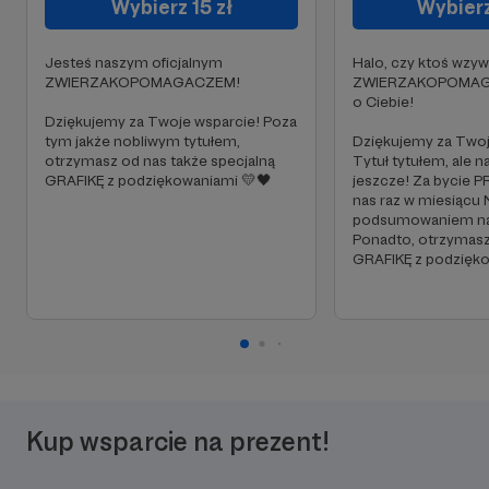
Wybierz 15 zł
Wybierz
Jesteś naszym oficjalnym
Halo, czy ktoś wzy
ZWIERZAKOPOMAGACZEM!
ZWIERZAKOPOMAG
o Ciebie!
Dziękujemy za Twoje wsparcie! Poza
tym jakże nobliwym tytułem,
Dziękujemy za Twoj
otrzymasz od nas także specjalną
Tytuł tytułem, ale n
GRAFIKĘ z podziękowaniami 💛🖤
jeszcze! Za bycie 
nas raz w miesiąc
podsumowaniem nas
Ponadto, otrzymasz
GRAFIKĘ z podzięk
Kup wsparcie na prezent!