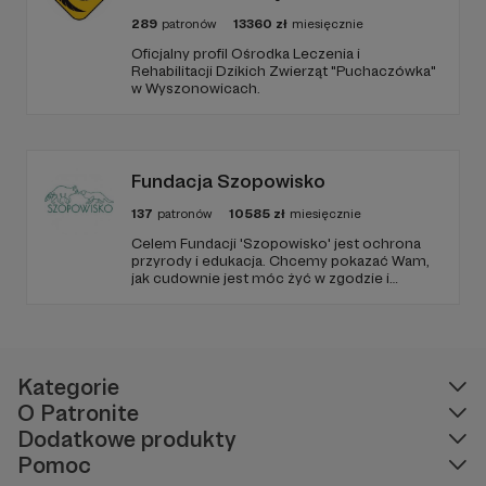
- lubuskim;
289
patronów
13360
zł
miesięcznie
Oficjalny profil Ośrodka Leczenia i
- mazowieckim;
Rehabilitacji Dzikich Zwierząt "Puchaczówka"
w Wyszonowicach.
- świętokrzyskim.
Fundacja Szopowisko
137
patronów
10585
zł
miesięcznie
Celem Fundacji 'Szopowisko' jest ochrona
przyrody i edukacja. Chcemy pokazać Wam,
jak cudownie jest móc żyć w zgodzie i
harmonii pośród zwierząt, również tych
'nieudomowionych'. Fundacja prowadzi azyl
dla różnych gatunków zwierząt, a szczególnie
skupia się na szopach praczach.
Kategorie
10 z 16 województw – to brzmi jak sen, ale tak
O Patronite
naprawdę jest efektem naprawdę ciężkiej pracy
Dodatkowe produkty
wielu osób, od naszych operatorek, przez
programistów, aż po służby i organizacje, które
Pomoc
realnie działają w terenie i odpowiadają na nasze