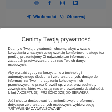
Wiadomość
Obserwuj
Cenimy Twoją prywatność
Dbamy o Twoją prywatność i chcemy, abyś w czasie
korzystania z naszych usług czuł się komfortowo, dlatego też
poniżej prezentujemy Ci najważniejsze informacje o
zasadach przetwarzania przez nas Twoich danych
osobowych.
Aby wyrazić zgody na korzystanie z technologii
W tym miejscu powinna być zewnętrzna
automatycznego śledzenia i zbierania danych, dostęp do
informacji na Twoim urządzeniu końcowym i ich
treść
przechowywanie przez Crowd8 sp. z o.o. oraz podmioty
zewnętrzne, które wspierają nas w prowadzeniu działalności,
Aby zobaczyć treść musisz zmienić ustawienia
kliknij AKCEPTUJĘ I PRZECHODZĘ DO SERWISU.
polityki prywatności
Animal Helper – 112 dla zwierząt w Twoim
Jeśli chcesz dostosować lub zmienić swoje preferencje
województwie
dotyczące zbierania danych osobowych, wybierz opcję
"USTAWIENIA ZAAWANSOWANE".