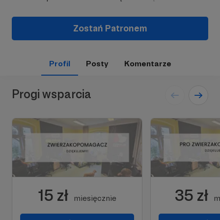
Zostań Patronem
Profil
Posty
Komentarze
Progi wsparcia
15 zł
35 zł
miesięcznie
m