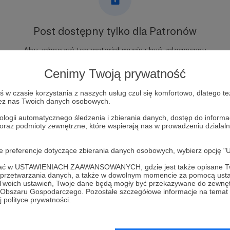
Post dostępny tylko dla Patronów
Aby zobaczyć ten materiał musisz być zalogowany
Cenimy Twoją prywatność
Zostań Patronem
w czasie korzystania z naszych usług czuł się komfortowo, dlatego te
zez nas Twoich danych osobowych.
Zaloguj się
ologii automatycznego śledzenia i zbierania danych, dostęp do inform
 oraz podmioty zewnętrzne, które wspierają nas w prowadzeniu dział
oje preferencje dotyczące zbierania danych osobowych, wybierz op
ofać w USTAWIENIACH ZAAWANSOWANYCH, gdzie jest także opisane Tw
a przetwarzania danych, a także w dowolnym momencie za pomocą usta
 UCHO
Zobacz 
 Twoich ustawień, Twoje dane będą mogły być przekazywane do zewnę
go Obszaru Gospodarczego. Pozostałe szczegółowe informacje na temat
 polityce prywatności.