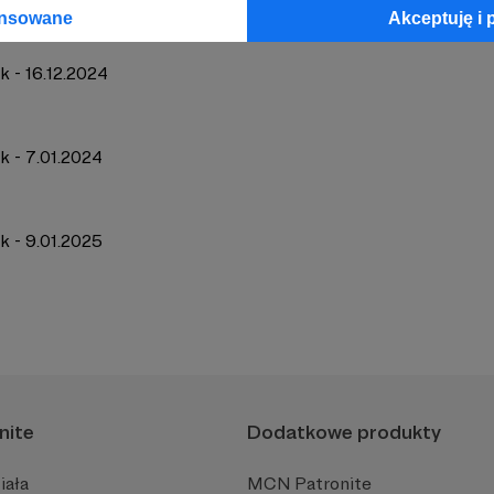
ansowane
Akceptuję i 
k - 16.12.2024
k - 7.01.2024
k - 9.01.2025
nite
Dodatkowe produkty
iała
MCN Patronite