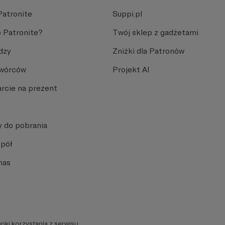
Patronite
Suppi.pl
 Patronite?
Twój sklep z gadżetami
dzy
Zniżki dla Patronów
Twórców
Projekt AI
rcie na prezent
y do pobrania
spół
nas
nki korzystania z serwisu