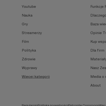
Youtube
Funkcje 
Nauka
Dlaczego
Gry
Baza wie
Streamerzy
Opinie 
Film
Kup wspa
Polityka
Dla firm
Zdrowie
Materiał
Wyprawy
Nasz Ze
Więcej kategorii
Media o 
About
Regulamin
Polityka prywatności
Patronite Commons
Waru