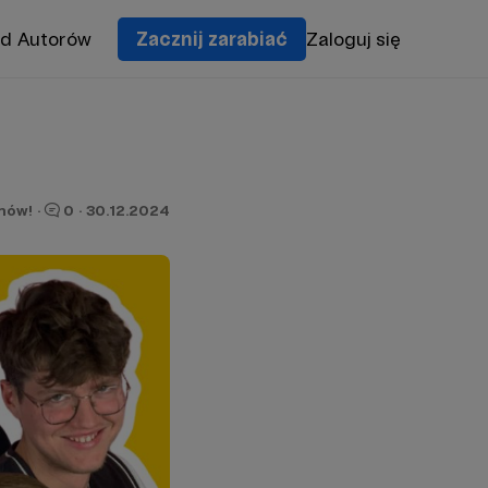
od Autorów
Zacznij zarabiać
Zaloguj się
onów!
·
0
·
30.12.2024