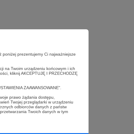
ż poniżej prezentujemy Ci najważniejsze
acji na Twoim urządzeniu końcowym i ich
alności, kliknij AKCEPTUJĘ I PRZECHODZĘ
cję "USTAWIENIA ZAAWANSOWANE".
oje prawo żądania dostępu,
wień Twojej przeglądarki w urządzeniu
profil autora
trznych odbiorców danych z państw
 przetwarzania Twoich danych w tym