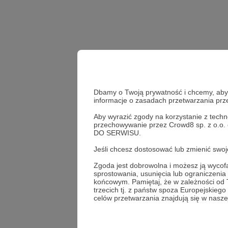
Dbamy o Twoją prywatność i chcemy, abyś 
informacje o zasadach przetwarzania pr
Aby wyrazić zgody na korzystanie z techn
przechowywanie przez Crowd8 sp. z o.o.
Udostępnij
DO SERWISU.
Jeśli chcesz dostosować lub zmienić sw
Zgoda jest dobrowolna i możesz ją wyc
sprostowania, usunięcia lub ograniczeni
DZIKIE
końcowym. Pamiętaj, że w zależności od
trzecich tj. z państw spoza Europejskie
celów przetwarzania znajdują się w naszej