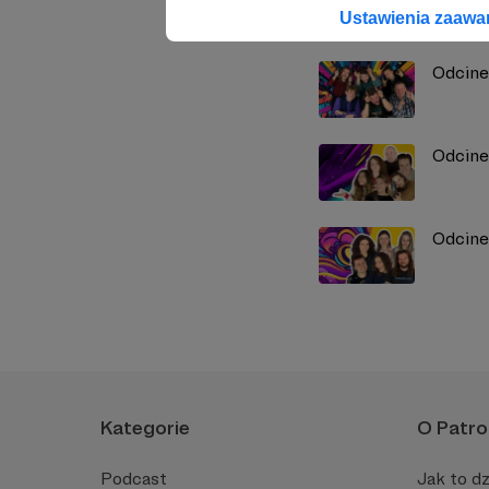
Zobacz również
Ustawienia zaaw
Odcine
Odcine
Odcine
Kategorie
O Patro
Podcast
Jak to dz