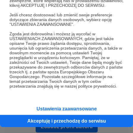
zewnętrzne, które wspierają nas w prowadzeniu działalności,
Potrzebujesz nagarnia terenowe?
kliknij AKCEPTUJĘ I PRZECHODZĘ DO SERWISU.
Przeczytaj cały
Jeśli chcesz dostosować lub zmienić swoje preferencje
dotyczące zbierania danych osobowych, wybierz opcję
artykuł:
https://ambientsoundmap.com/czym-
"USTAWIENIA ZAAWANSOWANE".
sa-mapy-dzwiekowe-terenow-zielonych/
Zgoda jest dobrowolna i możesz ją wycofać w
USTAWIENIACH ZAAWANSOWANYCH, gdzie jest także
opisane Twoje prawo żądania dostępu, sprostowania,
natura
dzika natura
dzikie zwierzęta
dźwięk
usunięcia lub ograniczenia przetwarzania danych, a także w
dowolnym momencie za pomocą ustawień Twojej
dźwięki natury
dźwięki przyrody
przeglądarki w urządzeniu końcowym. Pamiętaj, że w
zależności od Twoich ustawień, Twoje dane będą mogły być
przekazywane do zewnętrznych odbiorców danych z państw
Udostępnij
trzecich tj. z państw spoza Europejskiego Obszaru
Gospodarczego. Pozostałe szczegółowe informacje na
temat przetwarzania Twoich danych w tym celów
przetwarzania znajdują się w naszej polityce prywatności.
Ustawienia zaawansowane
Dźwięki natury - Ambient Soundmap
Akceptuję i przechodzę do serwisu
Zobacz profil autora