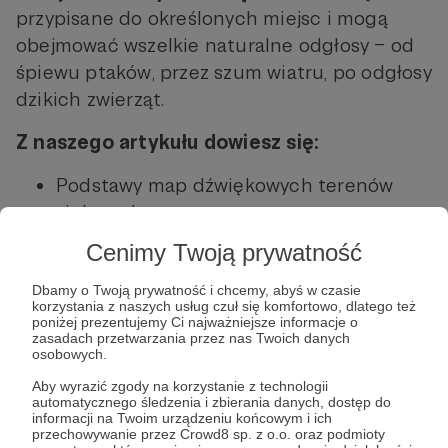
przypisane do określonych miejsc i mogą
obejmować wszelkie naturalne odgłosy – od
śpiewu ptaków, przez szum wiatru, po odgłosy
dzikich zwierząt.
Z naszego artykułu dowiesz się:
Podstawy map dźwiękowych terenów
zielonych
Jak tworzone są mapy dźwiękowe
Cenimy Twoją prywatność
terenów zielonych?
Zastosowanie map dźwiękowych
Dbamy o Twoją prywatność i chcemy, abyś w czasie
korzystania z naszych usług czuł się komfortowo, dlatego też
terenów zielonych
poniżej prezentujemy Ci najważniejsze informacje o
zasadach przetwarzania przez nas Twoich danych
Korzyści płynące z dźwiękowych map
osobowych.
terenów zielonych
Aby wyrazić zgody na korzystanie z technologii
Korzyści dla organizacji
automatycznego śledzenia i zbierania danych, dostęp do
informacji na Twoim urządzeniu końcowym i ich
ekologicznych i instytucji
przechowywanie przez Crowd8 sp. z o.o. oraz podmioty