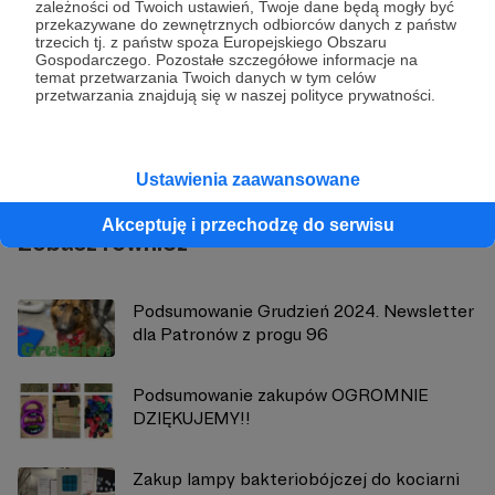
zależności od Twoich ustawień, Twoje dane będą mogły być
przekazywane do zewnętrznych odbiorców danych z państw
trzecich tj. z państw spoza Europejskiego Obszaru
Gospodarczego. Pozostałe szczegółowe informacje na
Przytulisko Głowno
temat przetwarzania Twoich danych w tym celów
przetwarzania znajdują się w naszej polityce prywatności.
Zobacz profil autora
Ustawienia zaawansowane
Akceptuję i przechodzę do serwisu
Zobacz również
Podsumowanie Grudzień 2024. Newsletter
dla Patronów z progu 96
Podsumowanie zakupów OGROMNIE
DZIĘKUJEMY!!
Zakup lampy bakteriobójczej do kociarni