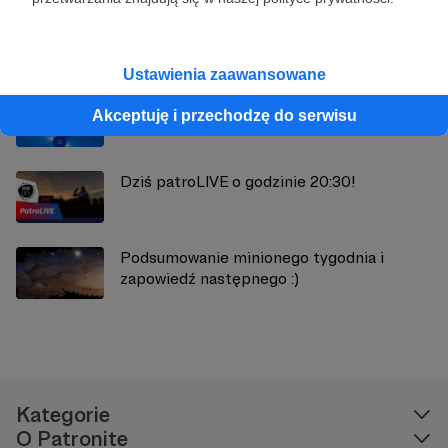
Zobacz również
Ustawienia zaawansowane
Podsumowanie minionego tygodnia i
Akceptuję i przechodzę do serwisu
zapowiedź następnego :)
Dziś patroLIVE o godzinie 20:30!
Podsumowanie minionego tygodnia i
zapowiedź następnego :)
Kategorie
O Patronite