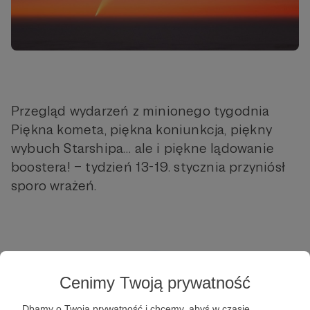
Przegląd wydarzeń z minionego tygodnia
Piękna kometa, piękna koniunkcja, piękny
wybuch Starshipa… ale i piękne lądowanie
boostera! – tydzień 13-19. stycznia przyniósł
sporo wrażeń.
Cenimy Twoją prywatność
Dbamy o Twoją prywatność i chcemy, abyś w czasie