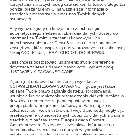
Post dostępny tylko dla Patronów
korzystania z naszych usług czuł się komfortowo, dlatego też
poniżej prezentujemy Ci najważniejsze informacje o
Aby zobaczyć ten materiał musisz być zalogowany
zasadach przetwarzania przez nas Twoich danych
osobowych.
Aby wyrazić zgody na korzystanie z technologii
Zostań Patronem
automatycznego śledzenia i zbierania danych, dostęp do
informacji na Twoim urządzeniu końcowym i ich
przechowywanie przez Crowd8 sp. z o.o. oraz podmioty
Zaloguj się
zewnętrzne, które wspierają nas w prowadzeniu działalności,
kliknij AKCEPTUJĘ I PRZECHODZĘ DO SERWISU.
Udostępnij
Jeśli chcesz dostosować lub zmienić swoje preferencje
dotyczące zbierania danych osobowych, wybierz opcję
"USTAWIENIA ZAAWANSOWANE".
Zgoda jest dobrowolna i możesz ją wycofać w
USTAWIENIACH ZAAWANSOWANYCH, gdzie jest także
opisane Twoje prawo żądania dostępu, sprostowania,
usunięcia lub ograniczenia przetwarzania danych, a także w
dowolnym momencie za pomocą ustawień Twojej
AstroLife
przeglądarki w urządzeniu końcowym. Pamiętaj, że w
zależności od Twoich ustawień, Twoje dane będą mogły być
przekazywane do zewnętrznych odbiorców danych z państw
Zobacz profil autora
trzecich tj. z państw spoza Europejskiego Obszaru
Gospodarczego. Pozostałe szczegółowe informacje na
temat przetwarzania Twoich danych w tym celów
przetwarzania znajdują się w naszej polityce prywatności.