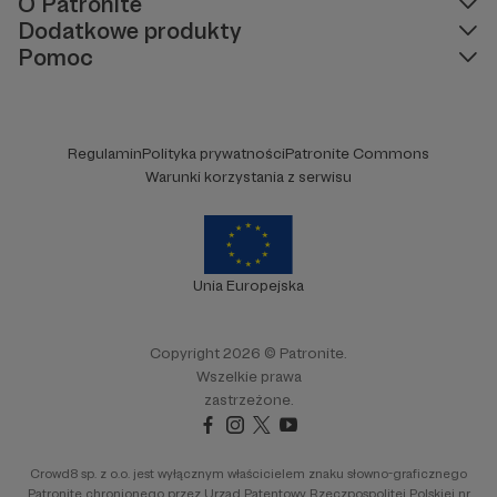
O Patronite
Dodatkowe produkty
Pomoc
Regulamin
Polityka prywatności
Patronite Commons
Warunki korzystania z serwisu
Unia Europejska
Copyright 2026 © Patronite.
Wszelkie prawa
zastrzeżone.
Crowd8 sp. z o.o. jest wyłącznym właścicielem znaku słowno-graficznego
Patronite chronionego przez Urząd Patentowy Rzeczpospolitej Polskiej nr