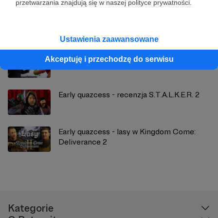
przetwarzania znajdują się w naszej polityce prywatności.
Zobacz również
Ustawienia zaawansowane
Facebookowa grupa patronów!
Akceptuję i przechodzę do serwisu
Early quazcess - recenzja S.T.A.L.K.E.R. 2
Early quazcess - lasy w Kingdom Come:
Deliverance 2
Kategorie