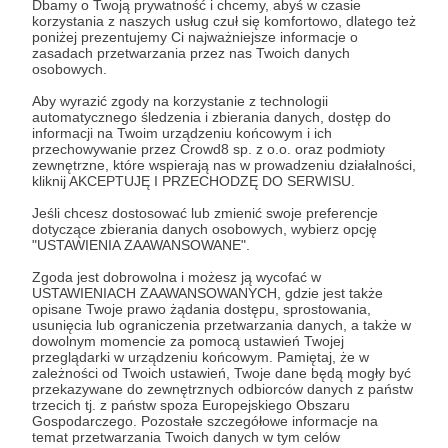
Dbamy o Twoją prywatność i chcemy, abyś w czasie
Zostań Patronem
korzystania z naszych usług czuł się komfortowo, dlatego też
poniżej prezentujemy Ci najważniejsze informacje o
zasadach przetwarzania przez nas Twoich danych
Zaloguj się
osobowych.
Aby wyrazić zgody na korzystanie z technologii
automatycznego śledzenia i zbierania danych, dostęp do
gogle vr
quest
meta quest 3S
meta quest 3
test
informacji na Twoim urządzeniu końcowym i ich
przechowywanie przez Crowd8 sp. z o.o. oraz podmioty
quaz
gry
wirtualna rzeczywistość
zewnętrzne, które wspierają nas w prowadzeniu działalności,
kliknij AKCEPTUJĘ I PRZECHODZĘ DO SERWISU.
Jeśli chcesz dostosować lub zmienić swoje preferencje
Udostępnij
dotyczące zbierania danych osobowych, wybierz opcję
"USTAWIENIA ZAAWANSOWANE".
Zgoda jest dobrowolna i możesz ją wycofać w
USTAWIENIACH ZAAWANSOWANYCH, gdzie jest także
opisane Twoje prawo żądania dostępu, sprostowania,
usunięcia lub ograniczenia przetwarzania danych, a także w
dowolnym momencie za pomocą ustawień Twojej
Tomasz Drabik
przeglądarki w urządzeniu końcowym. Pamiętaj, że w
zależności od Twoich ustawień, Twoje dane będą mogły być
przekazywane do zewnętrznych odbiorców danych z państw
trzecich tj. z państw spoza Europejskiego Obszaru
Zobacz profil autora
Gospodarczego. Pozostałe szczegółowe informacje na
temat przetwarzania Twoich danych w tym celów