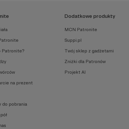
nite
Dodatkowe produkty
iała
MCN Patronite
Patronite
Suppi.pl
 Patronite?
Twój sklep z gadżetami
dzy
Zniżki dla Patronów
Twórców
Projekt AI
rcie na prezent
y do pobrania
spół
nas