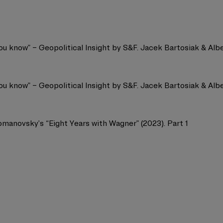
u know” – Geopolitical Insight by S&F. Jacek Bartosiak & Alber
u know” – Geopolitical Insight by S&F. Jacek Bartosiak & Alber
Romanovsky’s “Eight Years with Wagner” (2023). Part 1