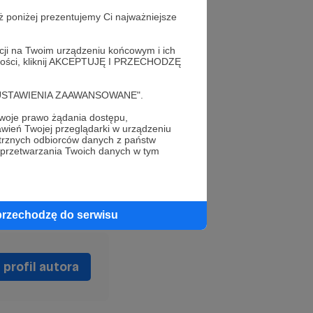
ż poniżej prezentujemy Ci najważniejsze
acji na Twoim urządzeniu końcowym i ich
alności, kliknij AKCEPTUJĘ I PRZECHODZĘ
cję "USTAWIENIA ZAAWANSOWANE".
.
oje prawo żądania dostępu,
wień Twojej przeglądarki w urządzeniu
trznych odbiorców danych z państw
 przetwarzania Twoich danych w tym
przechodzę do serwisu
profil autora