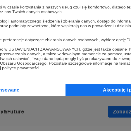
w czasie korzystania z naszych usług czuł się komfortowo, dlatego te
zez nas Twoich danych osobowych.
ologii automatycznego śledzenia i zbierania danych, dostęp do inform
 oraz podmioty zewnętrzne, które wspierają nas w prowadzeniu dział
k
oje preferencje dotyczące zbierania danych osobowych, wybierz op
of Strategy&Future, author of bestselling books
ofać w USTAWIENIACH ZAAWANSOWANYCH, gdzie jest także opisane Tw
a przetwarzania danych, a także w dowolnym momencie za pomocą usta
 Twoich ustawień, Twoje dane będą mogły być przekazywane do zewnę
go Obszaru Gospodarczego. Pozostałe szczegółowe informacje na temat
ry
USA
 polityce prywatności.
ansowane
Akceptuję i 
gy&Future
Zobacz 