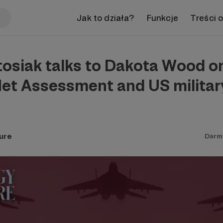
Jak to działa?
Funkcje
Treści 
osiak talks to Dakota Wood o
Net Assessment and US milita
ure
Darm