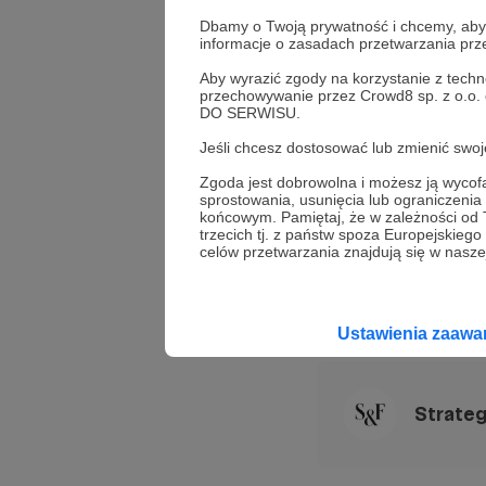
Dbamy o Twoją prywatność i chcemy, abyś 
informacje o zasadach przetwarzania pr
Autor
Aby wyrazić zgody na korzystanie z techn
przechowywanie przez Crowd8 sp. z o.o.
Jacek Bartosia
DO SERWISU.
Jeśli chcesz dostosować lub zmienić sw
CEO and Founder 
Zgoda jest dobrowolna i możesz ją wyc
sprostowania, usunięcia lub ograniczeni
końcowym. Pamiętaj, że w zależności od
trzecich tj. z państw spoza Europejskie
Jacek Bartosiak
Milita
celów przetwarzania znajdują się w naszej
Udostępnij
Ustawienia zaaw
Strate