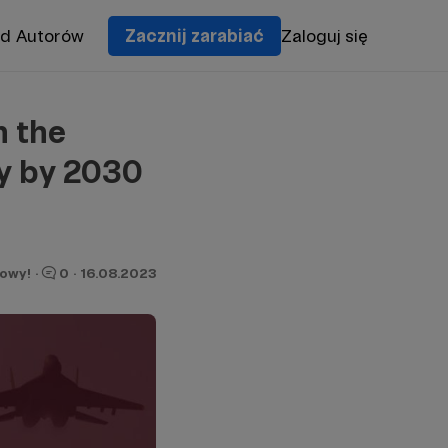
od Autorów
Zacznij zarabiać
Zaloguj się
n the
ry by 2030
owy!
·
0
·
16.08.2023