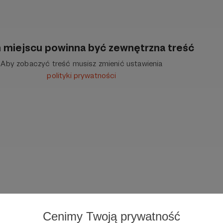
 miejscu powinna być zewnętrzna treść
Aby zobaczyć treść musisz zmienić ustawienia
polityki prywatności
 08.2023
Cenimy Twoją prywatność