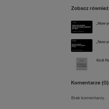
Zobacz również
„Now yo
„Now yo
Kirill 
Komentarze (0)
Brak komentarzy...