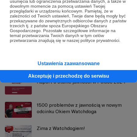
usunięcia lub ograniczenia przetwarzania danych, a także w
dowolnym momencie za pomocą ustawień Twojej
przeglądarki w urządzeniu końcowym. Pamiętaj, że w
zależności od Twoich ustawień, Twoje dane będą mogły być
Sieć Obywatelska Watchdog Polska
przekazywane do zewnętrznych odbiorców danych z państw
trzecich tj. z państw spoza Europejskiego Obszaru
Gospodarczego. Pozostałe szczegółowe informacje na
Zobacz profil autora
temat przetwarzania Twoich danych w tym celów
przetwarzania znajdują się w naszej polityce prywatności.
Zobacz również
Ustawienia zaawansowane
Akceptuję i przechodzę do serwisu
Raport o stanie jawności w Polsce 2024
1500 problemów z jawnością w nowym
odcinku Okiem Watchdoga
Zima z Watchdogiem!