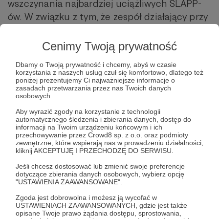
wszczynania najbardziej uciążliwych SLAPP-
ów. W związku z tym, że zespół działający przy
Komisji Kodyfikacji Prawa Karnego
zapowiedział pozostawienie
Cenimy Twoją prywatność
odpowiedzialności karnej za zniesławienie,
Dbamy o Twoją prywatność i chcemy, abyś w czasie
wraz z innymi organizacjami ponownie
korzystania z naszych usług czuł się komfortowo, dlatego też
poniżej prezentujemy Ci najważniejsze informacje o
apelujemy o odważniejsze kroki, które dadzą
zasadach przetwarzania przez nas Twoich danych
realną ochronę przed SLAPP-ami.
osobowych.
Aby wyrazić zgody na korzystanie z technologii
Treść apelu dostępna jest na stronie
automatycznego śledzenia i zbierania danych, dostęp do
informacji na Twoim urządzeniu końcowym i ich
https://siecobywatelska.pl/nie-dla-212
przechowywanie przez Crowd8 sp. z o.o. oraz podmioty
zewnętrzne, które wspierają nas w prowadzeniu działalności,
kliknij AKCEPTUJĘ I PRZECHODZĘ DO SERWISU.
watchdog
slapp
antyslapp
jawność
apel
Jeśli chcesz dostosować lub zmienić swoje preferencje
dotyczące zbierania danych osobowych, wybierz opcję
Udostępnij
"USTAWIENIA ZAAWANSOWANE".
Zgoda jest dobrowolna i możesz ją wycofać w
USTAWIENIACH ZAAWANSOWANYCH, gdzie jest także
opisane Twoje prawo żądania dostępu, sprostowania,