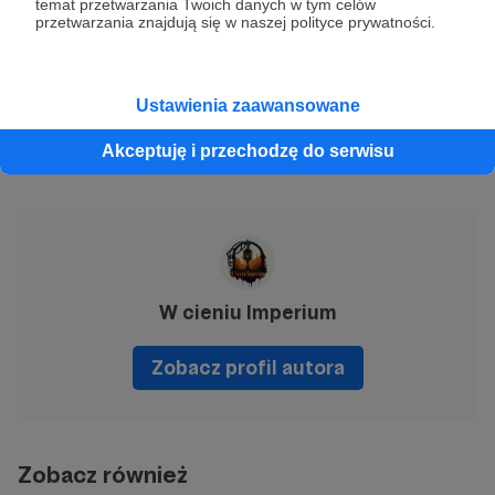
temat przetwarzania Twoich danych w tym celów
przetwarzania znajdują się w naszej polityce prywatności.
Chwała Imperium!
Konkurs
rpg
wfrp
Ustawienia zaawansowane
Akceptuję i przechodzę do serwisu
Udostępnij
W cieniu Imperium
Zobacz profil autora
Zobacz również