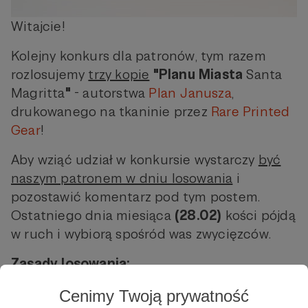
Witajcie!
Kolejny konkurs dla patronów, tym razem
rozlosujemy
trzy kopie
"Planu Miasta
Santa
Magritta
"
- autorstwa
Plan Janusza
,
drukowanego na tkaninie przez
Rare Printed
Gear
!
Aby wziąć udział w konkursie wystarczy
być
naszym patronem w dniu losowania
i
pozostawić komentarz pod tym postem.
Ostatniego dnia miesiąca
(28.02)
kości pójdą
w ruch i wybiorą spośród was zwycięzców.
Zasady losowania:
-
Pierwszą kopię
planu rozlosujemy wśród
Cenimy Twoją prywatność