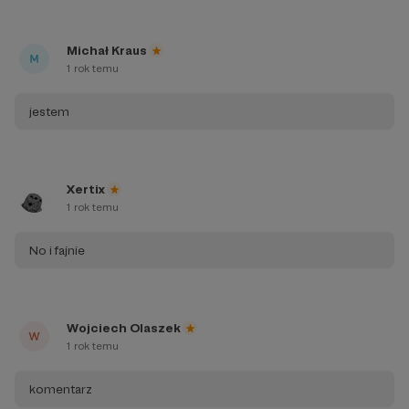
Michał Kraus
1 rok temu
jestem
Xertix
1 rok temu
No i fajnie
Wojciech Olaszek
1 rok temu
komentarz