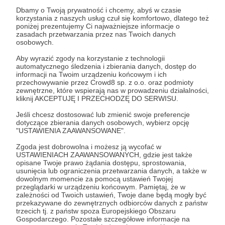
wszystkich patronów, którzy umieszczą
Dbamy o Twoją prywatność i chcemy, abyś w czasie
komentarz pod postem.
korzystania z naszych usług czuł się komfortowo, dlatego też
poniżej prezentujemy Ci najważniejsze informacje o
zasadach przetwarzania przez nas Twoich danych
-
Druga kopia
będzie losowana w ten sam
osobowych.
sposób, ale spośród patronów z progu
Aby wyrazić zgody na korzystanie z technologii
„Szczurołap”
i wyższych.
automatycznego śledzenia i zbierania danych, dostęp do
informacji na Twoim urządzeniu końcowym i ich
przechowywanie przez Crowd8 sp. z o.o. oraz podmioty
-
Trzecia kopia
będzie losowana spośród
zewnętrzne, które wspierają nas w prowadzeniu działalności,
patronów z progu -
"Strażnik Dróg"
i
kliknij AKCEPTUJĘ I PRZECHODZĘ DO SERWISU.
wyższych.
Jeśli chcesz dostosować lub zmienić swoje preferencje
dotyczące zbierania danych osobowych, wybierz opcję
"USTAWIENIA ZAAWANSOWANE".
- Jedna osoba może wygrać tylko jedna kopię,
Zgoda jest dobrowolna i możesz ją wycofać w
dodatkowo kandydatury zwycięzców
USTAWIENIACH ZAAWANSOWANYCH, gdzie jest także
konkursu z poprzedniego miesiąca
opisane Twoje prawo żądania dostępu, sprostowania,
usunięcia lub ograniczenia przetwarzania danych, a także w
pominiemy, niechaj i na innych spłynie
dowolnym momencie za pomocą ustawień Twojej
przeglądarki w urządzeniu końcowym. Pamiętaj, że w
błogosławieństwo Ranalda, lub innego z
zależności od Twoich ustawień, Twoje dane będą mogły być
bogów!
przekazywane do zewnętrznych odbiorców danych z państw
trzecich tj. z państw spoza Europejskiego Obszaru
Gospodarczego. Pozostałe szczegółowe informacje na
Zatem powodzenia i do usłyszenia ;)