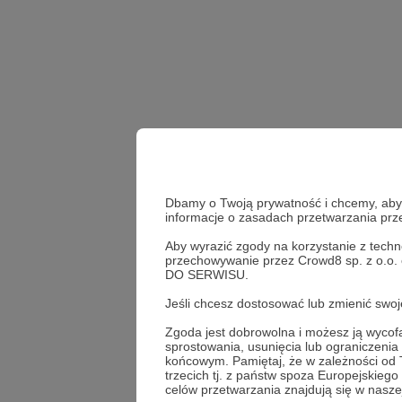
Dbamy o Twoją prywatność i chcemy, abyś 
informacje o zasadach przetwarzania pr
Aby wyrazić zgody na korzystanie z techn
przechowywanie przez Crowd8 sp. z o.o.
zadanie
DO SERWISU.
Jeśli chcesz dostosować lub zmienić sw
Udostępnij
Zgoda jest dobrowolna i możesz ją wyc
sprostowania, usunięcia lub ograniczeni
końcowym. Pamiętaj, że w zależności od
trzecich tj. z państw spoza Europejskie
celów przetwarzania znajdują się w naszej
Kwadran