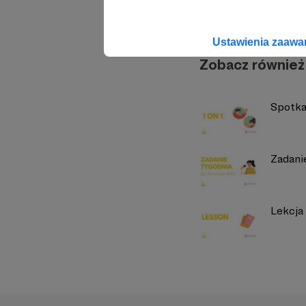
Ustawienia zaaw
Zobacz również
Spotka
Zadani
Lekcja 