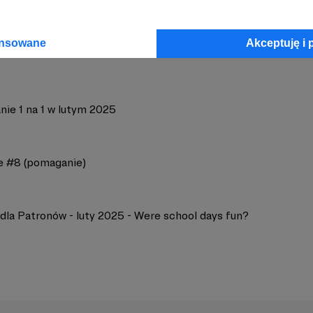
ansowane
Akceptuję i 
nie 1 na 1 w lutym 2025
e #8 (pomaganie)
dla Patronów - luty 2025 - Were school days fun?