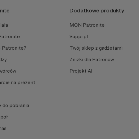
nite
Dodatkowe produkty
iała
MCN Patronite
Patronite
Suppi.pl
 Patronite?
Twój sklep z gadżetami
dzy
Zniżki dla Patronów
Twórców
Projekt AI
rcie na prezent
y do pobrania
spół
nas