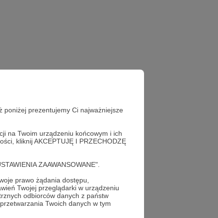
ż poniżej prezentujemy Ci najważniejsze
acji na Twoim urządzeniu końcowym i ich
alności, kliknij AKCEPTUJĘ I PRZECHODZĘ
cję "USTAWIENIA ZAAWANSOWANE".
oje prawo żądania dostępu,
wień Twojej przeglądarki w urządzeniu
trznych odbiorców danych z państw
 przetwarzania Twoich danych w tym
profil autora