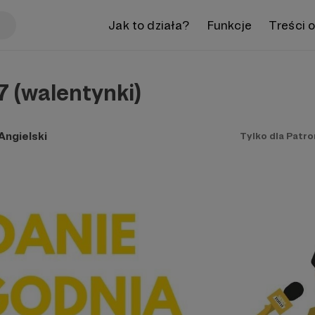
Jak to działa?
Funkcje
Treści 
 (walentynki)
ngielski
Tylko dla Patr