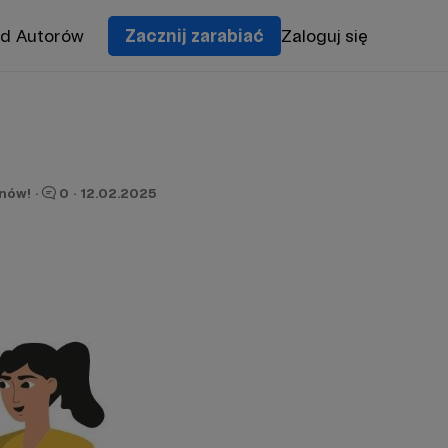
od Autorów
Zacznij zarabiać
Zaloguj się
onów!
·
0
·
12.02.2025