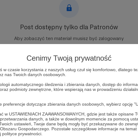
Post dostępny tylko dla Patronów
Aby zobaczyć ten materiał musisz być zalogowany
Zostań Patronem
Cenimy Twoją prywatność
Zaloguj się
w czasie korzystania z naszych usług czuł się komfortowo, dlatego te
zez nas Twoich danych osobowych.
ologii automatycznego śledzenia i zbierania danych, dostęp do inform
 oraz podmioty zewnętrzne, które wspierają nas w prowadzeniu dział
oje preferencje dotyczące zbierania danych osobowych, wybierz op
ofać w USTAWIENIACH ZAAWANSOWANYCH, gdzie jest także opisane Tw
a przetwarzania danych, a także w dowolnym momencie za pomocą usta
 Twoich ustawień, Twoje dane będą mogły być przekazywane do zewnę
go Obszaru Gospodarczego. Pozostałe szczegółowe informacje na temat
 polityce prywatności.
s Na Angielski
Zobacz 