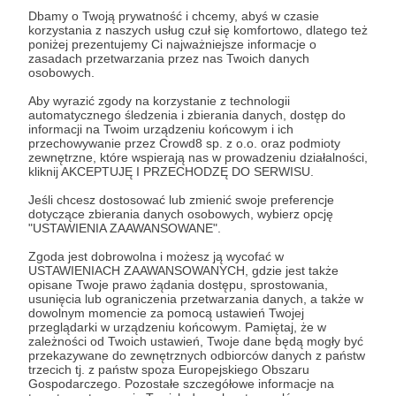
Zostań Patronem
Dbamy o Twoją prywatność i chcemy, abyś w czasie
korzystania z naszych usług czuł się komfortowo, dlatego też
poniżej prezentujemy Ci najważniejsze informacje o
Zaloguj się
zasadach przetwarzania przez nas Twoich danych
osobowych.
Aby wyrazić zgody na korzystanie z technologii
Wisła
obrona manewrowa
Bug
międzyrzecze
automatycznego śledzenia i zbierania danych, dostęp do
informacji na Twoim urządzeniu końcowym i ich
"ani kroku wstecz!"
plan Zachód
siły zbrojne RP
przechowywanie przez Crowd8 sp. z o.o. oraz podmioty
zewnętrzne, które wspierają nas w prowadzeniu działalności,
obrona na linii Wisły
kliknij AKCEPTUJĘ I PRZECHODZĘ DO SERWISU.
Jeśli chcesz dostosować lub zmienić swoje preferencje
dotyczące zbierania danych osobowych, wybierz opcję
Udostępnij
"USTAWIENIA ZAAWANSOWANE".
Zgoda jest dobrowolna i możesz ją wycofać w
USTAWIENIACH ZAAWANSOWANYCH, gdzie jest także
opisane Twoje prawo żądania dostępu, sprostowania,
usunięcia lub ograniczenia przetwarzania danych, a także w
dowolnym momencie za pomocą ustawień Twojej
przeglądarki w urządzeniu końcowym. Pamiętaj, że w
Marcin Ogdowski
zależności od Twoich ustawień, Twoje dane będą mogły być
przekazywane do zewnętrznych odbiorców danych z państw
trzecich tj. z państw spoza Europejskiego Obszaru
Zobacz profil autora
Gospodarczego. Pozostałe szczegółowe informacje na