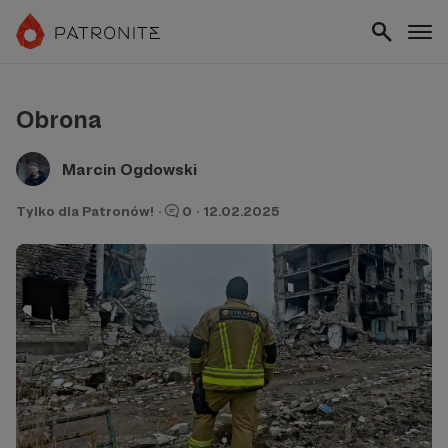
Obrona
Marcin Ogdowski
Tylko dla Patronów!
·
0
·
12.02.2025