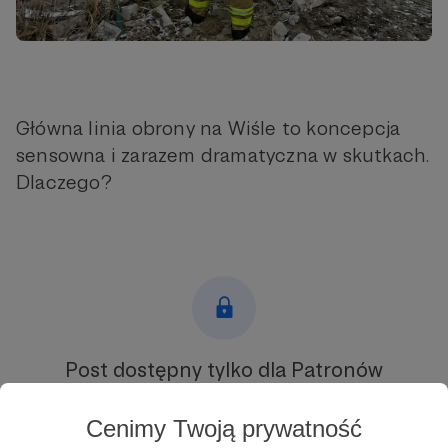
Główna linia obrony na Wiśle to koncepcja
sensowna i zarazem dramatyczna w skutkach.
Dlaczego?
Post dostępny tylko dla Patronów
Aby zobaczyć ten materiał musisz być zalogowany
Cenimy Twoją prywatność