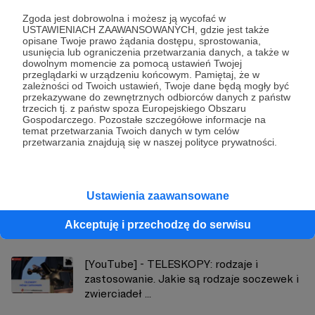
Zgoda jest dobrowolna i możesz ją wycofać w
Udostępnij
USTAWIENIACH ZAAWANSOWANYCH, gdzie jest także
opisane Twoje prawo żądania dostępu, sprostowania,
usunięcia lub ograniczenia przetwarzania danych, a także w
dowolnym momencie za pomocą ustawień Twojej
przeglądarki w urządzeniu końcowym. Pamiętaj, że w
zależności od Twoich ustawień, Twoje dane będą mogły być
przekazywane do zewnętrznych odbiorców danych z państw
trzecich tj. z państw spoza Europejskiego Obszaru
MojaAstronomiaPL
Gospodarczego. Pozostałe szczegółowe informacje na
temat przetwarzania Twoich danych w tym celów
przetwarzania znajdują się w naszej polityce prywatności.
Zobacz profil autora
Ustawienia zaawansowane
Zobacz również
Akceptuję i przechodzę do serwisu
[YouTube] - TELESKOPY: rodzaje i
zastosowanie. Jakie są rodzaje soczewek i
zwierciadeł ...