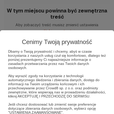
W tym miejscu powinna być zewnętrzna
treść
Aby zobaczyć treść musisz zmienić ustawienia
polityki prywatności
Cenimy Twoją prywatność
💰 ZOSTAŃ
Dbamy o Twoją prywatność i chcemy, abyś w czasie
PATRONEM:
https://patronite.pl/MojaAstrono
korzystania z naszych usług czuł się komfortowo, dlatego też
poniżej prezentujemy Ci najważniejsze informacje o
mia
zasadach przetwarzania przez nas Twoich danych
osobowych.
✅ Obserwuj mnie na:
Aby wyrazić zgody na korzystanie z technologii
automatycznego śledzenia i zbierania danych, dostęp do
FACEBOOK:
informacji na Twoim urządzeniu końcowym i ich
przechowywanie przez Crowd8 sp. z o.o. oraz podmioty
https://www.facebook.com/mojaastronomiapl
zewnętrzne, które wspierają nas w prowadzeniu działalności,
kliknij AKCEPTUJĘ I PRZECHODZĘ DO SERWISU.
INSTAGRAM:
Jeśli chcesz dostosować lub zmienić swoje preferencje
https://www.instagram.com/mojaastronomia
dotyczące zbierania danych osobowych, wybierz opcję
"USTAWIENIA ZAAWANSOWANE".