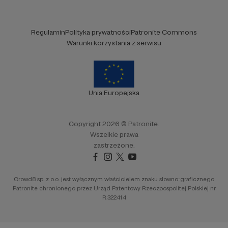
Regulamin
Polityka prywatności
Patronite Commons
Warunki korzystania z serwisu
Unia Europejska
Copyright 2026 © Patronite.
Wszelkie prawa
zastrzeżone.
Crowd8 sp. z o.o. jest wyłącznym właścicielem znaku słowno-graficznego
Patronite chronionego przez Urząd Patentowy Rzeczpospolitej Polskiej nr
R.322414