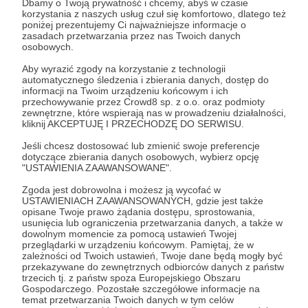
Post dostępny tylko dla Patronów
Dbamy o Twoją prywatność i chcemy, abyś w czasie
korzystania z naszych usług czuł się komfortowo, dlatego też
poniżej prezentujemy Ci najważniejsze informacje o
Aby zobaczyć ten materiał musisz być zalogowany
zasadach przetwarzania przez nas Twoich danych
osobowych.
Aby wyrazić zgody na korzystanie z technologii
Zostań Patronem
automatycznego śledzenia i zbierania danych, dostęp do
informacji na Twoim urządzeniu końcowym i ich
Zaloguj się
przechowywanie przez Crowd8 sp. z o.o. oraz podmioty
zewnętrzne, które wspierają nas w prowadzeniu działalności,
kliknij AKCEPTUJĘ I PRZECHODZĘ DO SERWISU.
Udostępnij
Jeśli chcesz dostosować lub zmienić swoje preferencje
dotyczące zbierania danych osobowych, wybierz opcję
"USTAWIENIA ZAAWANSOWANE".
Zgoda jest dobrowolna i możesz ją wycofać w
USTAWIENIACH ZAAWANSOWANYCH, gdzie jest także
opisane Twoje prawo żądania dostępu, sprostowania,
usunięcia lub ograniczenia przetwarzania danych, a także w
dowolnym momencie za pomocą ustawień Twojej
Radio Nowy Świat
przeglądarki w urządzeniu końcowym. Pamiętaj, że w
zależności od Twoich ustawień, Twoje dane będą mogły być
przekazywane do zewnętrznych odbiorców danych z państw
Zobacz profil autora
trzecich tj. z państw spoza Europejskiego Obszaru
Gospodarczego. Pozostałe szczegółowe informacje na
temat przetwarzania Twoich danych w tym celów