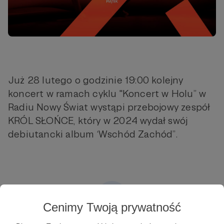
Już 28 lutego o godzinie 19:00 kolejny
koncert w ramach cyklu "Koncert w Holu” w
Radiu Nowy Świat wystąpi przebojowy zespół
KRÓL SŁOŃCE, który w 2024 wydał swój
debiutancki album ‘Wschód Zachód”.
Cenimy Twoją prywatność