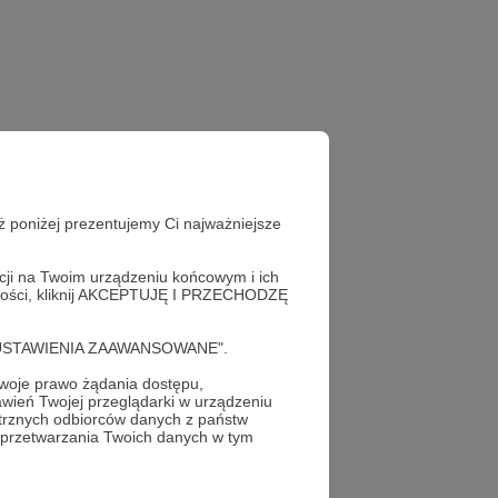
ż poniżej prezentujemy Ci najważniejsze
acji na Twoim urządzeniu końcowym i ich
alności, kliknij AKCEPTUJĘ I PRZECHODZĘ
cję "USTAWIENIA ZAAWANSOWANE".
oje prawo żądania dostępu,
wień Twojej przeglądarki w urządzeniu
trznych odbiorców danych z państw
profil autora
 przetwarzania Twoich danych w tym