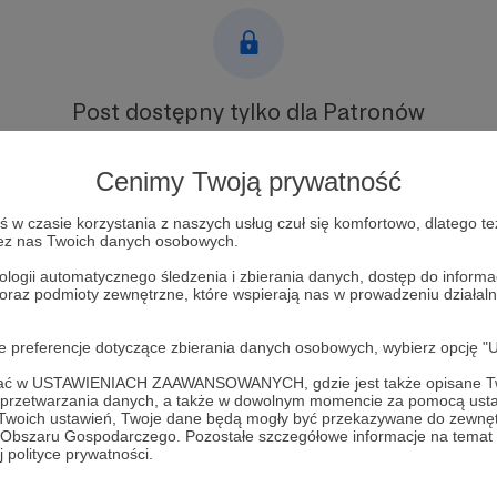
Post dostępny tylko dla Patronów
Aby zobaczyć ten materiał musisz być zalogowany
Cenimy Twoją prywatność
Zostań Patronem
w czasie korzystania z naszych usług czuł się komfortowo, dlatego te
zez nas Twoich danych osobowych.
Zaloguj się
ologii automatycznego śledzenia i zbierania danych, dostęp do inform
 oraz podmioty zewnętrzne, które wspierają nas w prowadzeniu dział
oje preferencje dotyczące zbierania danych osobowych, wybierz op
ofać w USTAWIENIACH ZAAWANSOWANYCH, gdzie jest także opisane Tw
a przetwarzania danych, a także w dowolnym momencie za pomocą usta
 Twoich ustawień, Twoje dane będą mogły być przekazywane do zewnę
a Korwin Piotrowska
Zobacz 
go Obszaru Gospodarczego. Pozostałe szczegółowe informacje na temat
 polityce prywatności.