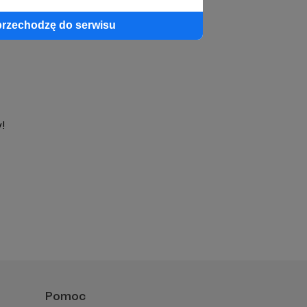
przechodzę do serwisu
y!
Pomoc