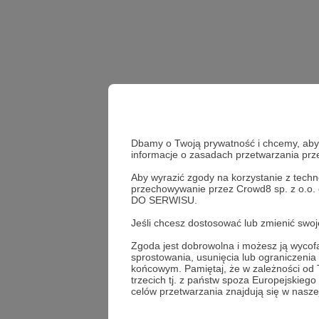
Dbamy o Twoją prywatność i chcemy, abyś 
informacje o zasadach przetwarzania pr
Aby wyrazić zgody na korzystanie z techn
przechowywanie przez Crowd8 sp. z o.o.
DO SERWISU.
Udostępnij
Jeśli chcesz dostosować lub zmienić sw
Zgoda jest dobrowolna i możesz ją wyc
sprostowania, usunięcia lub ograniczeni
końcowym. Pamiętaj, że w zależności od
Karolin
trzecich tj. z państw spoza Europejskie
celów przetwarzania znajdują się w naszej