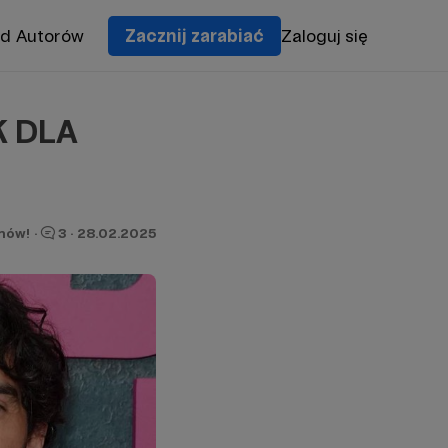
od Autorów
Zacznij zarabiać
Zaloguj się
K DLA
onów!
·
3
·
28.02.2025