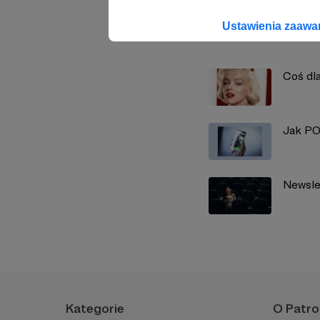
Ustawienia zaaw
Zobacz również
Coś dl
Jak PO
Newsle
Kategorie
O Patro