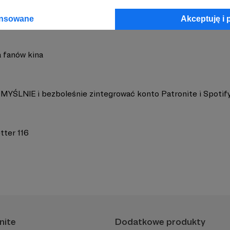
ansowane
Akceptuję i 
a fanów kina
MYŚLNIE i bezboleśnie zintegrować konto Patronite i Spotif
tter 116
nite
Dodatkowe produkty