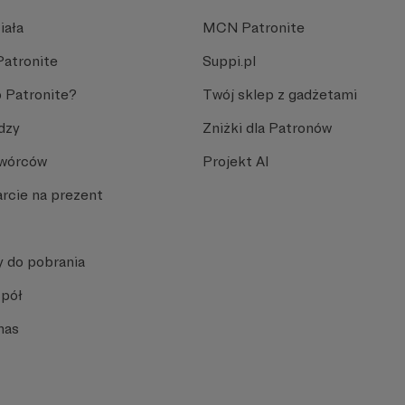
iała
MCN Patronite
Patronite
Suppi.pl
 Patronite?
Twój sklep z gadżetami
dzy
Zniżki dla Patronów
Twórców
Projekt AI
rcie na prezent
y do pobrania
spół
nas