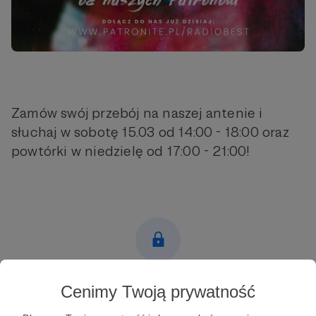
Zamów swój przebój na naszej antenie i
słuchaj w sobotę 15.03 od 14:00 - 18:00 oraz
powtórki w niedzielę od 17:00 - 21:00!
Post dostępny tylko dla Patronów
Cenimy Twoją prywatność
Aby zobaczyć ten materiał musisz być zalogowany