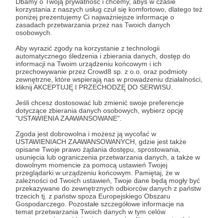
Dbamy o Twoją prywatność i chcemy, abyś w czasie
korzystania z naszych usług czuł się komfortowo, dlatego też
poniżej prezentujemy Ci najważniejsze informacje o
Zostań Patronem
zasadach przetwarzania przez nas Twoich danych
osobowych.
Zaloguj się
Aby wyrazić zgody na korzystanie z technologii
automatycznego śledzenia i zbierania danych, dostęp do
informacji na Twoim urządzeniu końcowym i ich
przechowywanie przez Crowd8 sp. z o.o. oraz podmioty
the best of patronite
zewnętrzne, które wspierają nas w prowadzeniu działalności,
kliknij AKCEPTUJĘ I PRZECHODZĘ DO SERWISU.
Jeśli chcesz dostosować lub zmienić swoje preferencje
Udostępnij
dotyczące zbierania danych osobowych, wybierz opcję
"USTAWIENIA ZAAWANSOWANE".
Zgoda jest dobrowolna i możesz ją wycofać w
USTAWIENIACH ZAAWANSOWANYCH, gdzie jest także
opisane Twoje prawo żądania dostępu, sprostowania,
usunięcia lub ograniczenia przetwarzania danych, a także w
dowolnym momencie za pomocą ustawień Twojej
Radio BEST
przeglądarki w urządzeniu końcowym. Pamiętaj, że w
zależności od Twoich ustawień, Twoje dane będą mogły być
przekazywane do zewnętrznych odbiorców danych z państw
Zobacz profil autora
trzecich tj. z państw spoza Europejskiego Obszaru
Gospodarczego. Pozostałe szczegółowe informacje na
temat przetwarzania Twoich danych w tym celów