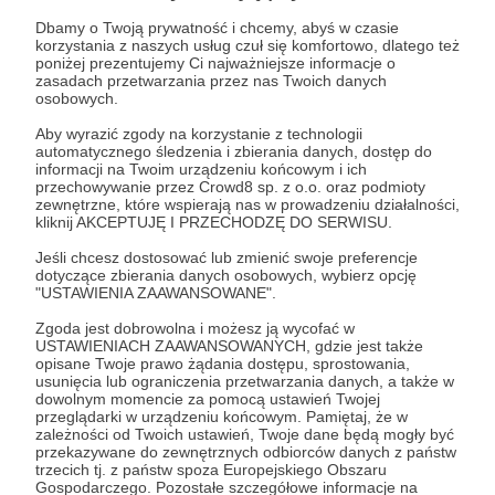
polskiej komety! 🌌✨
Dbamy o Twoją prywatność i chcemy, abyś w czasie
korzystania z naszych usług czuł się komfortowo, dlatego też
Nie zapomnij zostawić 👍 i zasubskrybować
poniżej prezentujemy Ci najważniejsze informacje o
zasadach przetwarzania przez nas Twoich danych
kanału, jeśli chcesz więcej kosmicznych
osobowych.
opowieści! 🚀💫
Aby wyrazić zgody na korzystanie z technologii
automatycznego śledzenia i zbierania danych, dostęp do
💬 Masz pytania? Zapraszam na forum
informacji na Twoim urządzeniu końcowym i ich
przechowywanie przez Crowd8 sp. z o.o. oraz podmioty
dyskusyjne:
https://mojaastronomia.pl/astro-
zewnętrzne, które wspierają nas w prowadzeniu działalności,
kliknij AKCEPTUJĘ I PRZECHODZĘ DO SERWISU.
forum/
Jeśli chcesz dostosować lub zmienić swoje preferencje
dotyczące zbierania danych osobowych, wybierz opcję
💰 ZOSTAŃ
"USTAWIENIA ZAAWANSOWANE".
PATRONEM:
https://patronite.pl/MojaAstrono
Zgoda jest dobrowolna i możesz ją wycofać w
mia
USTAWIENIACH ZAAWANSOWANYCH, gdzie jest także
opisane Twoje prawo żądania dostępu, sprostowania,
usunięcia lub ograniczenia przetwarzania danych, a także w
✅ Obserwuj mnie na:
dowolnym momencie za pomocą ustawień Twojej
przeglądarki w urządzeniu końcowym. Pamiętaj, że w
FACEBOOK:
zależności od Twoich ustawień, Twoje dane będą mogły być
przekazywane do zewnętrznych odbiorców danych z państw
https://www.facebook.com/mojaastronomiapl
trzecich tj. z państw spoza Europejskiego Obszaru
Gospodarczego. Pozostałe szczegółowe informacje na