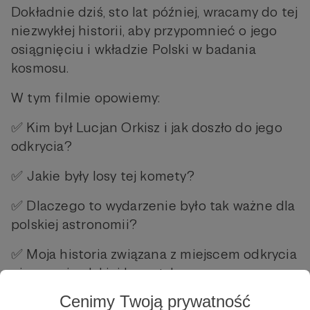
Dokładnie dziś, sto lat później, wracamy do tej
niezwykłej historii, aby przypomnieć o jego
osiągnięciu i wkładzie Polski w badania
kosmosu.
W tym filmie opowiemy:
✅ Kim był Lucjan Orkisz i jak doszło do jego
odkrycia?
✅ Jakie były losy tej komety?
✅ Dlaczego to wydarzenie było tak ważne dla
polskiej astronomii?
✅ Moja historia związana z miejscem odkrycia
pierwszej polskiej komety!
Cenimy Twoją prywatność
Zapraszamy w podróż śladami pierwszej