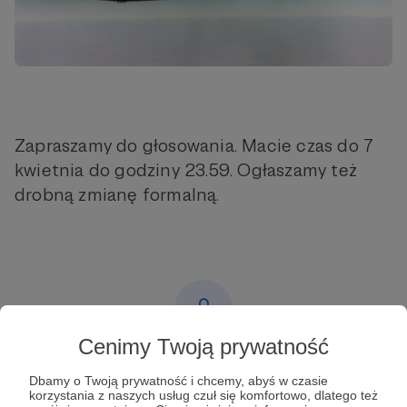
Zapraszamy do głosowania. Macie czas do 7
kwietnia do godziny 23.59. Ogłaszamy też
drobną zmianę formalną.
Cenimy Twoją prywatność
Post dostępny tylko dla Patronów
Dbamy o Twoją prywatność i chcemy, abyś w czasie
korzystania z naszych usług czuł się komfortowo, dlatego też
Aby zobaczyć ten materiał musisz być zalogowany