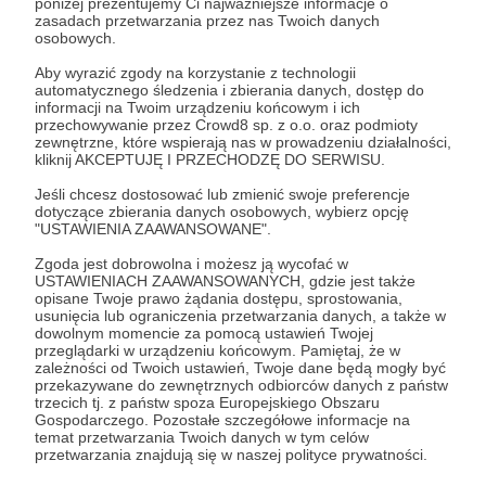
poniżej prezentujemy Ci najważniejsze informacje o
zasadach przetwarzania przez nas Twoich danych
osobowych.
Zostań Patronem
Aby wyrazić zgody na korzystanie z technologii
automatycznego śledzenia i zbierania danych, dostęp do
Zaloguj się
informacji na Twoim urządzeniu końcowym i ich
przechowywanie przez Crowd8 sp. z o.o. oraz podmioty
zewnętrzne, które wspierają nas w prowadzeniu działalności,
kliknij AKCEPTUJĘ I PRZECHODZĘ DO SERWISU.
Udostępnij
Jeśli chcesz dostosować lub zmienić swoje preferencje
dotyczące zbierania danych osobowych, wybierz opcję
"USTAWIENIA ZAAWANSOWANE".
Zgoda jest dobrowolna i możesz ją wycofać w
USTAWIENIACH ZAAWANSOWANYCH, gdzie jest także
opisane Twoje prawo żądania dostępu, sprostowania,
Konflikty.pl
usunięcia lub ograniczenia przetwarzania danych, a także w
dowolnym momencie za pomocą ustawień Twojej
przeglądarki w urządzeniu końcowym. Pamiętaj, że w
Zobacz profil autora
zależności od Twoich ustawień, Twoje dane będą mogły być
przekazywane do zewnętrznych odbiorców danych z państw
trzecich tj. z państw spoza Europejskiego Obszaru
Gospodarczego. Pozostałe szczegółowe informacje na
temat przetwarzania Twoich danych w tym celów
przetwarzania znajdują się w naszej polityce prywatności.
Zobacz również