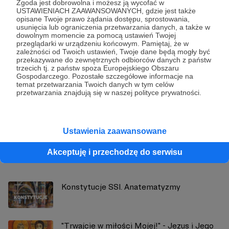
Zgoda jest dobrowolna i możesz ją wycofać w
Udostępnij
USTAWIENIACH ZAAWANSOWANYCH, gdzie jest także
opisane Twoje prawo żądania dostępu, sprostowania,
usunięcia lub ograniczenia przetwarzania danych, a także w
dowolnym momencie za pomocą ustawień Twojej
przeglądarki w urządzeniu końcowym. Pamiętaj, że w
zależności od Twoich ustawień, Twoje dane będą mogły być
przekazywane do zewnętrznych odbiorców danych z państw
trzecich tj. z państw spoza Europejskiego Obszaru
Gospodarczego. Pozostałe szczegółowe informacje na
Śląska Szkoła Ikonograficzna
temat przetwarzania Twoich danych w tym celów
przetwarzania znajdują się w naszej polityce prywatności.
Zobacz profil autora
Ustawienia zaawansowane
Akceptuję i przechodzę do serwisu
Zobacz również
Konstytucje SSI. Anatematyzmy
"Trwajcie w miłości Mojej!" - Jezus i Jego