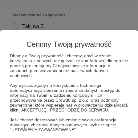
Możesz wybrać
1 odpowiedź
Tak, na 5
Tak w miarę, na 4
Cenimy Twoją prywatność
Tak sobie, na 3
Dbamy o Twoją prywatność i chcemy, abyś w czasie
korzystania z naszych usług czuł się komfortowo, dlatego też
Nie, na 2
poniżej prezentujemy Ci najważniejsze informacje o
zasadach przetwarzania przez nas Twoich danych
osobowych.
, aby móc oddać głos
Zaloguj się
Aby wyrazić zgody na korzystanie z technologii
automatycznego śledzenia i zbierania danych, dostęp do
informacji na Twoim urządzeniu końcowym i ich
przechowywanie przez Crowd8 sp. z o.o. oraz podmioty
zewnętrzne, które wspierają nas w prowadzeniu działalności,
kliknij AKCEPTUJĘ I PRZECHODZĘ DO SERWISU.
Jeśli chcesz dostosować lub zmienić swoje preferencje
dotyczące zbierania danych osobowych, wybierz opcję
Ikona
Ukrzyżowanie
"USTAWIENIA ZAAWANSOWANE".