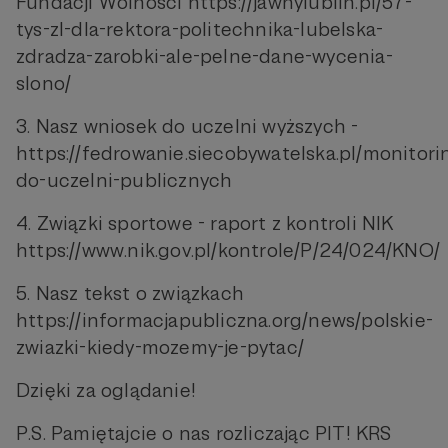
Fundacji Wolności https://jawnylublin.pl/57-
tys-zl-dla-rektora-politechnika-lubelska-
zdradza-zarobki-ale-pelne-dane-wycenia-
slono/
3. Nasz wniosek do uczelni wyższych -
https://fedrowanie.siecobywatelska.pl/monitori
do-uczelni-publicznych
4. Związki sportowe - raport z kontroli NIK
https://www.nik.gov.pl/kontrole/P/24/024/KNO/
5. Nasz tekst o związkach
https://informacjapubliczna.org/news/polskie-
zwiazki-kiedy-mozemy-je-pytac/
Dzięki za oglądanie!
P.S. Pamiętajcie o nas rozliczając PIT! KRS