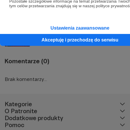
Pozostałe szczegółowe informacje na temat przetwarzania Twoic
tym celów przetwarzania znajdują się w naszej polityce prywatnoś
Prawa są do używania!
Ustawienia zaawansowane
Autopromocja za pieniądze ministerstwa?
Akceptuję i przechodzę do serwisu
Komentarze (0)
Brak komentarzy...
Kategorie
O Patronite
Dodatkowe produkty
Pomoc