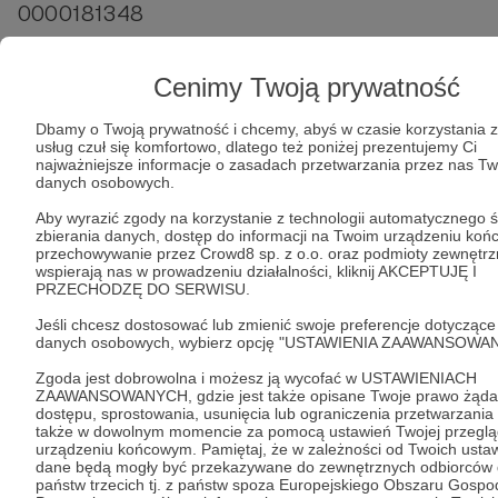
0000181348
Udostępnij
Cenimy Twoją prywatność
Dbamy o Twoją prywatność i chcemy, abyś w czasie korzystania 
usług czuł się komfortowo, dlatego też poniżej prezentujemy Ci
najważniejsze informacje o zasadach przetwarzania przez nas Tw
danych osobowych.
Aby wyrazić zgody na korzystanie z technologii automatycznego ś
Sieć Obywatelska Watchdog Polska
zbierania danych, dostęp do informacji na Twoim urządzeniu koń
przechowywanie przez Crowd8 sp. z o.o. oraz podmioty zewnętrz
wspierają nas w prowadzeniu działalności, kliknij AKCEPTUJĘ I
Zobacz profil autora
PRZECHODZĘ DO SERWISU.
Jeśli chcesz dostosować lub zmienić swoje preferencje dotyczące
danych osobowych, wybierz opcję "USTAWIENIA ZAAWANSOWAN
Zgoda jest dobrowolna i możesz ją wycofać w USTAWIENIACH
Zobacz również
ZAAWANSOWANYCH, gdzie jest także opisane Twoje prawo żąda
dostępu, sprostowania, usunięcia lub ograniczenia przetwarzania
także w dowolnym momencie za pomocą ustawień Twojej przeglą
urządzeniu końcowym. Pamiętaj, że w zależności od Twoich usta
Ostatnie 15 godzin zbiórki!
dane będą mogły być przekazywane do zewnętrznych odbiorców 
państw trzecich tj. z państw spoza Europejskiego Obszaru Gospo