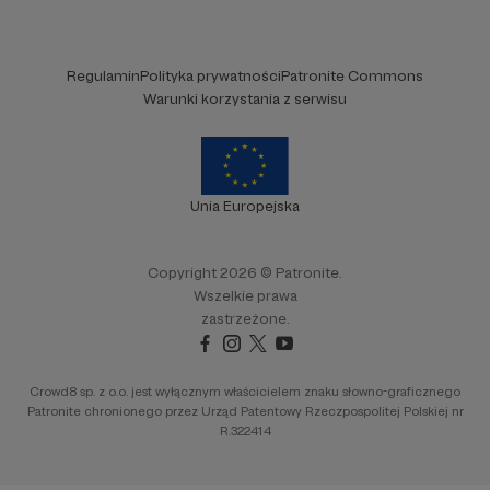
Regulamin
Polityka prywatności
Patronite Commons
Warunki korzystania z serwisu
Unia Europejska
Copyright 2026 © Patronite.
Wszelkie prawa
zastrzeżone.
Crowd8 sp. z o.o. jest wyłącznym właścicielem znaku słowno-graficznego
Patronite chronionego przez Urząd Patentowy Rzeczpospolitej Polskiej nr
R.322414