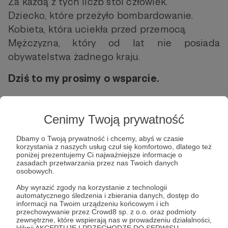
Za każdą z tych liczb stoi człowiek.
Dziecko, które przeżyło bombardowanie.
Kobieta, która uciekła przed przemocą.
Mężczyzna, który od lat nie posiada
obywatelstwa żadnego kraju.
Dziś to my prosimy o wsparcie.
Co możesz zrobić?
Cenimy Twoją prywatność
Dbamy o Twoją prywatność i chcemy, abyś w czasie
korzystania z naszych usług czuł się komfortowo, dlatego też
poniżej prezentujemy Ci najważniejsze informacje o
🧡
Przekaż darowiznę
– każda złotówka ma
zasadach przetwarzania przez nas Twoich danych
znaczenie! Możesz to zrobić przez zrzutka.pl,
osobowych.
zapisać się na comiesięczne wsparcie przez
Aby wyrazić zgody na korzystanie z technologii
automatycznego śledzenia i zbierania danych, dostęp do
Patronite albo wykonać
przelew na nasze
informacji na Twoim urządzeniu końcowym i ich
konto.
przechowywanie przez Crowd8 sp. z o.o. oraz podmioty
zewnętrzne, które wspierają nas w prowadzeniu działalności,