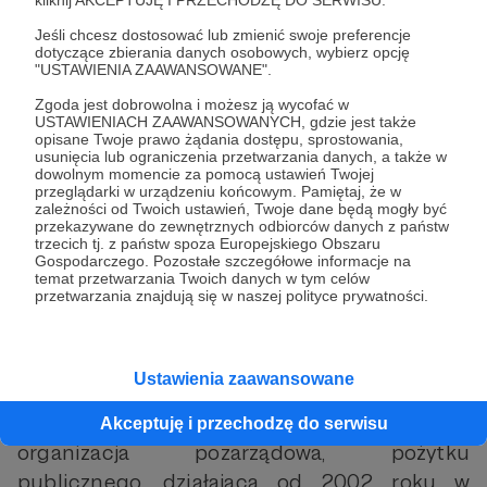
kliknij AKCEPTUJĘ I PRZECHODZĘ DO SERWISU.
🧡
Przekaż 1,5% podatku
na rzecz naszego
Jeśli chcesz dostosować lub zmienić swoje preferencje
Centrum – wystarczy wpisać w rocznym PIT
dotyczące zbierania danych osobowych, wybierz opcję
nasz numer KRS:
0000113676
.
"USTAWIENIA ZAAWANSOWANE".
Zgoda jest dobrowolna i możesz ją wycofać w
🧡
Udostępnij ten apel
w mediach
USTAWIENIACH ZAAWANSOWANYCH, gdzie jest także
opisane Twoje prawo żądania dostępu, sprostowania,
społecznościowych, przekaż go rodzinie i
usunięcia lub ograniczenia przetwarzania danych, a także w
znajomym.
dowolnym momencie za pomocą ustawień Twojej
przeglądarki w urządzeniu końcowym. Pamiętaj, że w
zależności od Twoich ustawień, Twoje dane będą mogły być
🧡
Zostań naszym ambasadorem
– pomóż
przekazywane do zewnętrznych odbiorców danych z państw
trzecich tj. z państw spoza Europejskiego Obszaru
nam dotrzeć do firm, fundacji i osób dobrej
Gospodarczego. Pozostałe szczegółowe informacje na
temat przetwarzania Twoich danych w tym celów
woli (najpierw skontaktuj się z nami mailowo!).
przetwarzania znajdują się w naszej polityce prywatności.
Kim jesteśmy?
Ustawienia zaawansowane
Centrum Pomocy Prawnej im. Haliny Nieć to
Akceptuję i przechodzę do serwisu
organizacja pozarządowa, pożytku
publicznego, działająca od 2002 roku w