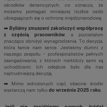
ośrodków detencyjnych, co oznacza, że
możemy pomagać mniejszej liczbie osób
ubiegających się o ochronę międzynarodową.
➡️
Byliśmy zmuszeni zakończyć współpracę
z częścią pracowników
, a pozostałym
znacząco obniżyć wynagrodzenia. To decyzja,
która łamie nam serce. Jesteśmy dumni z
naszego zespołu – profesjonalistów pełnych
zaangażowania, z których niektórzy sami są
uchodźcami. Ich odejście było dla nas
najtrudniejszą decyzją.
➡️ Mimo wdrożonych cięć, obecne środki
wystarczą nam tylko
do września 2025 roku
.
Jeśli nie znajdziemy nowych źródeł