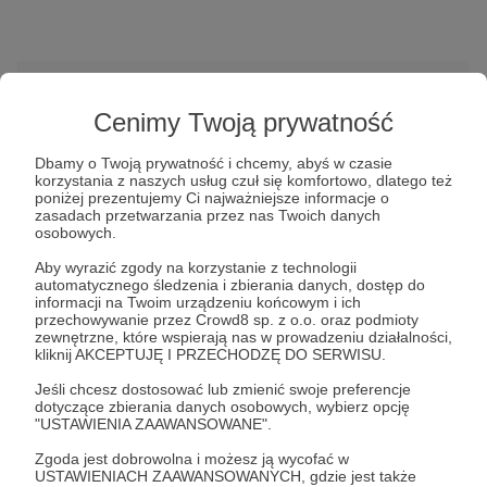
Cenimy Twoją prywatność
Dbamy o Twoją prywatność i chcemy, abyś w czasie
korzystania z naszych usług czuł się komfortowo, dlatego też
poniżej prezentujemy Ci najważniejsze informacje o
zasadach przetwarzania przez nas Twoich danych
W tym miejscu powinna być zewnętrzna
osobowych.
treść
Aby wyrazić zgody na korzystanie z technologii
Aby zobaczyć treść musisz zmienić ustawienia
automatycznego śledzenia i zbierania danych, dostęp do
informacji na Twoim urządzeniu końcowym i ich
polityki prywatności
przechowywanie przez Crowd8 sp. z o.o. oraz podmioty
zewnętrzne, które wspierają nas w prowadzeniu działalności,
kliknij AKCEPTUJĘ I PRZECHODZĘ DO SERWISU.
ANIMACJA
adobeanimate
Jeśli chcesz dostosować lub zmienić swoje preferencje
dotyczące zbierania danych osobowych, wybierz opcję
"USTAWIENIA ZAAWANSOWANE".
Udostępnij
Zgoda jest dobrowolna i możesz ją wycofać w
USTAWIENIACH ZAAWANSOWANYCH, gdzie jest także