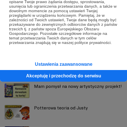
opisane Twoje prawo żądania dostępu, sprostowania,
usunięcia lub ograniczenia przetwarzania danych, a także w
dowolnym momencie za pomocą ustawień Twojej
przeglądarki w urządzeniu końcowym. Pamiętaj, że w
zależności od Twoich ustawień, Twoje dane będą mogły być
przekazywane do zewnętrznych odbiorców danych z państw
Justyna Margielewska
trzecich tj. z państw spoza Europejskiego Obszaru
Gospodarczego. Pozostałe szczegółowe informacje na
temat przetwarzania Twoich danych w tym celów
Zobacz profil autora
przetwarzania znajdują się w naszej polityce prywatności.
Ustawienia zaawansowane
Zobacz również
Akceptuję i przechodzę do serwisu
Mam pomysł na nowy artystyczny projekt!
Potterowa teoria od Justy