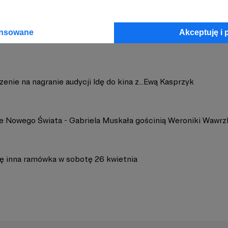
ansowane
Akceptuję i 
enie na nagranie audycji Idę do kina z...Ewą Kasprzyk
e Nowego Świata - Gabriela Muskała gościnią Weroniki Wawr
ę inna ramówka w sobotę 26 kwietnia