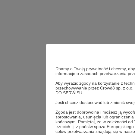
Dbamy o Twoją prywatność i chcemy, abyś 
informacje o zasadach przetwarzania pr
Aby wyrazić zgody na korzystanie z techn
przechowywanie przez Crowd8 sp. z o.o.
DO SERWISU.
Jeśli chcesz dostosować lub zmienić sw
Udostępnij
Zgoda jest dobrowolna i możesz ją wyc
sprostowania, usunięcia lub ograniczeni
końcowym. Pamiętaj, że w zależności od
trzecich tj. z państw spoza Europejskie
celów przetwarzania znajdują się w naszej
Radio 