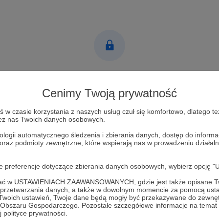
Post dostępny tylko dla Patronów
Cenimy Twoją prywatność
Aby zobaczyć ten materiał musisz być zalogowany
w czasie korzystania z naszych usług czuł się komfortowo, dlatego te
zez nas Twoich danych osobowych.
Zostań Patronem
ologii automatycznego śledzenia i zbierania danych, dostęp do inform
Zaloguj się
 oraz podmioty zewnętrzne, które wspierają nas w prowadzeniu dział
oje preferencje dotyczące zbierania danych osobowych, wybierz op
ofać w USTAWIENIACH ZAAWANSOWANYCH, gdzie jest także opisane Tw
a przetwarzania danych, a także w dowolnym momencie za pomocą usta
 Twoich ustawień, Twoje dane będą mogły być przekazywane do zewnę
go Obszaru Gospodarczego. Pozostałe szczegółowe informacje na temat
 polityce prywatności.
Nowy Świat
Zobacz 