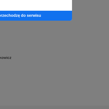
przechodzę do serwisu
zkowicz