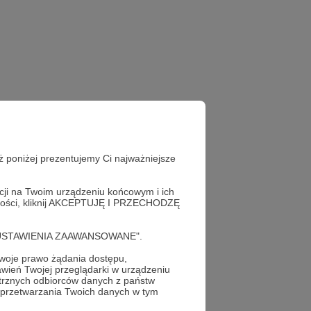
ż poniżej prezentujemy Ci najważniejsze
acji na Twoim urządzeniu końcowym i ich
alności, kliknij AKCEPTUJĘ I PRZECHODZĘ
cję "USTAWIENIA ZAAWANSOWANE".
oje prawo żądania dostępu,
wień Twojej przeglądarki w urządzeniu
trznych odbiorców danych z państw
 przetwarzania Twoich danych w tym
profil autora