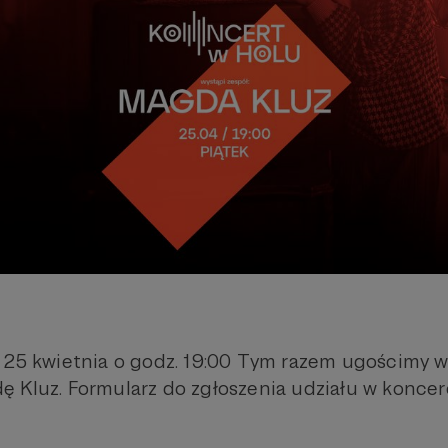
 25 kwietnia o godz. 19:00 Tym razem ugościmy w
 Kluz. Formularz do zgłoszenia udziału w koncer