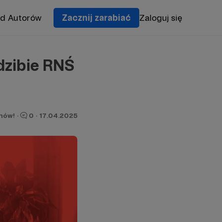
od Autorów
Zacznij zarabiać
Zaloguj się
dzibie RNŚ
onów!
·
0
·
17.04.2025