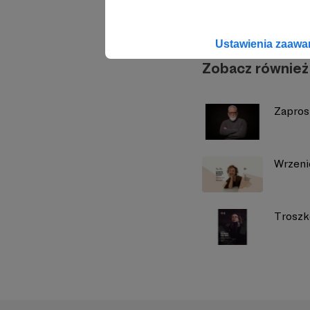
Ustawienia zaaw
Zobacz również
Zaprosz
Wrzeni
Troszk