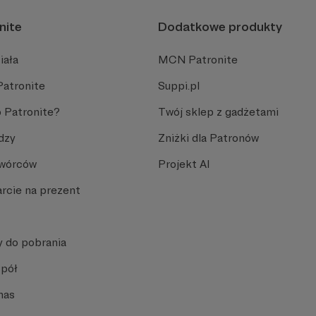
nite
Dodatkowe produkty
iała
MCN Patronite
Patronite
Suppi.pl
 Patronite?
Twój sklep z gadżetami
dzy
Zniżki dla Patronów
Twórców
Projekt AI
rcie na prezent
y do pobrania
spół
nas