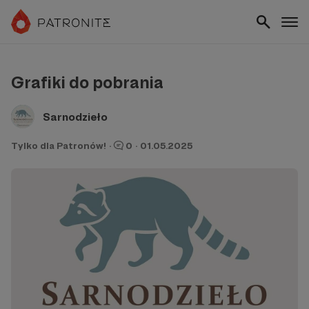
Grafiki do pobrania
Sarnodzieło
Tylko dla Patronów!
·
0
·
01.05.2025