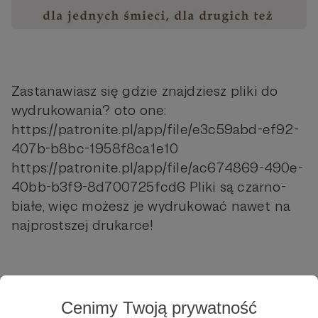
Zastanawiasz się gdzie znajdziesz pliki do
wydrukowania? oto one:
https://patronite.pl/app/file/e3c59abd-ef92-
407b-b8bc-1958f8ca1e10
https://patronite.pl/app/file/ac674869-490e-
40bb-b3f9-8d700725fcd6 Pliki są czarno-
białe, więc możesz je wydrukować nawet na
najprostszej drukarce!
Cenimy Twoją prywatność