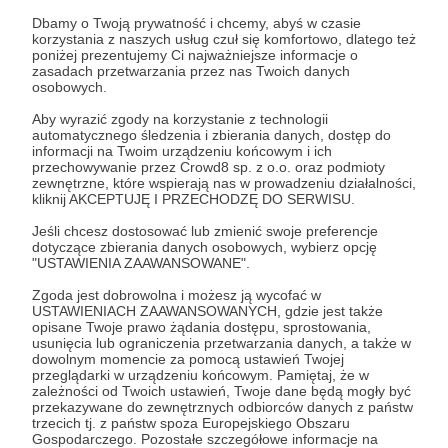
Dbamy o Twoją prywatność i chcemy, abyś w czasie
korzystania z naszych usług czuł się komfortowo, dlatego też
Post dostępny tylko dla Patronów
poniżej prezentujemy Ci najważniejsze informacje o
zasadach przetwarzania przez nas Twoich danych
osobowych.
Aby zobaczyć ten materiał musisz być zalogowany
Aby wyrazić zgody na korzystanie z technologii
automatycznego śledzenia i zbierania danych, dostęp do
Zostań Patronem
informacji na Twoim urządzeniu końcowym i ich
przechowywanie przez Crowd8 sp. z o.o. oraz podmioty
zewnętrzne, które wspierają nas w prowadzeniu działalności,
Zaloguj się
kliknij AKCEPTUJĘ I PRZECHODZĘ DO SERWISU.
Jeśli chcesz dostosować lub zmienić swoje preferencje
dotyczące zbierania danych osobowych, wybierz opcję
Udostępnij
"USTAWIENIA ZAAWANSOWANE".
Zgoda jest dobrowolna i możesz ją wycofać w
USTAWIENIACH ZAAWANSOWANYCH, gdzie jest także
opisane Twoje prawo żądania dostępu, sprostowania,
usunięcia lub ograniczenia przetwarzania danych, a także w
dowolnym momencie za pomocą ustawień Twojej
przeglądarki w urządzeniu końcowym. Pamiętaj, że w
zależności od Twoich ustawień, Twoje dane będą mogły być
Sarnodzieło
przekazywane do zewnętrznych odbiorców danych z państw
trzecich tj. z państw spoza Europejskiego Obszaru
Gospodarczego. Pozostałe szczegółowe informacje na
Zobacz profil autora