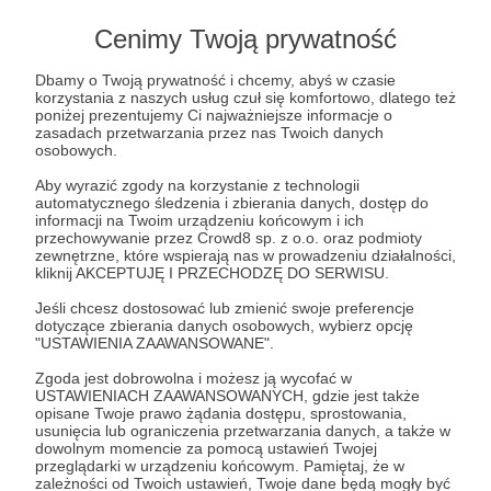
Cenimy Twoją prywatność
Dbamy o Twoją prywatność i chcemy, abyś w czasie
Post dostępny tylko dla Patronów
korzystania z naszych usług czuł się komfortowo, dlatego też
poniżej prezentujemy Ci najważniejsze informacje o
Aby zobaczyć ten materiał musisz być zalogowany
zasadach przetwarzania przez nas Twoich danych
osobowych.
Aby wyrazić zgody na korzystanie z technologii
Zostań Patronem
automatycznego śledzenia i zbierania danych, dostęp do
informacji na Twoim urządzeniu końcowym i ich
przechowywanie przez Crowd8 sp. z o.o. oraz podmioty
Zaloguj się
zewnętrzne, które wspierają nas w prowadzeniu działalności,
kliknij AKCEPTUJĘ I PRZECHODZĘ DO SERWISU.
Jeśli chcesz dostosować lub zmienić swoje preferencje
newsletter
repo:zytorium
dotyczące zbierania danych osobowych, wybierz opcję
"USTAWIENIA ZAAWANSOWANE".
Udostępnij
Zgoda jest dobrowolna i możesz ją wycofać w
USTAWIENIACH ZAAWANSOWANYCH, gdzie jest także
opisane Twoje prawo żądania dostępu, sprostowania,
usunięcia lub ograniczenia przetwarzania danych, a także w
dowolnym momencie za pomocą ustawień Twojej
przeglądarki w urządzeniu końcowym. Pamiętaj, że w
zależności od Twoich ustawień, Twoje dane będą mogły być