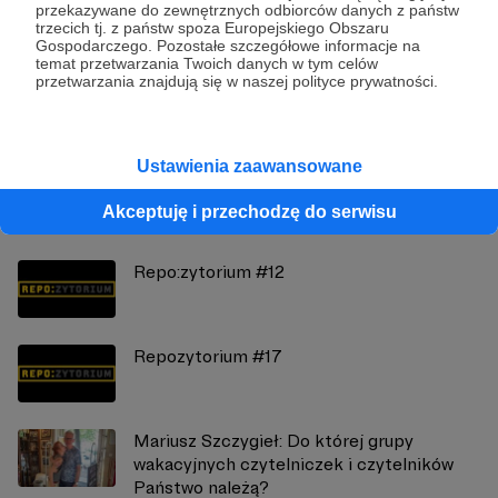
przekazywane do zewnętrznych odbiorców danych z państw
trzecich tj. z państw spoza Europejskiego Obszaru
Instytut Reportażu
Gospodarczego. Pozostałe szczegółowe informacje na
temat przetwarzania Twoich danych w tym celów
przetwarzania znajdują się w naszej polityce prywatności.
Zobacz profil autora
Ustawienia zaawansowane
Zobacz również
Akceptuję i przechodzę do serwisu
Repo:zytorium #12
Repozytorium #17
Mariusz Szczygieł: Do której grupy
wakacyjnych czytelniczek i czytelników
Państwo należą?