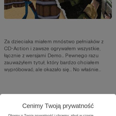
Za dzieciaka miałem mnóstwo pełniaków z
CD-Action i zawsze ogrywałem wszystkie,
łącznie z wersjami Demo... Pewnego razu
zauważyłem tytuł, który bardzo chciałem
wypróbować, ale okazało się... No właśnie...
Cenimy Twoją prywatność
Dbamy o Twoją prywatność i chcemy, abyś w czasie