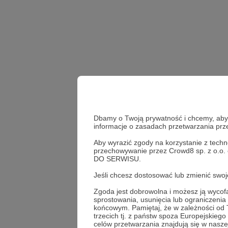
Dbamy o Twoją prywatność i chcemy, abyś 
informacje o zasadach przetwarzania pr
Aby wyrazić zgody na korzystanie z techn
przechowywanie przez Crowd8 sp. z o.o.
#zakazanehistorie
DO SERWISU.
Jeśli chcesz dostosować lub zmienić sw
Udostępnij
Zgoda jest dobrowolna i możesz ją wyc
sprostowania, usunięcia lub ograniczeni
końcowym. Pamiętaj, że w zależności od
trzecich tj. z państw spoza Europejskie
celów przetwarzania znajdują się w naszej