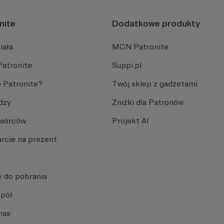
nite
Dodatkowe produkty
iała
MCN Patronite
Patronite
Suppi.pl
 Patronite?
Twój sklep z gadżetami
dzy
Zniżki dla Patronów
Twórców
Projekt AI
rcie na prezent
y do pobrania
spół
nas