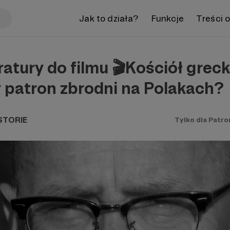
Jak to działa?
Funkcje
Treści 
ratury do filmu 🎬Kościół greck
 patron zbrodni na Polakach?
STORIE
Tylko dla Patr