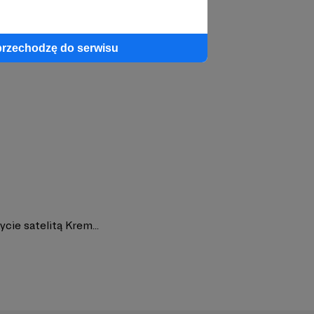
profil autora
przechodzę do serwisu
cie satelitą Krem...