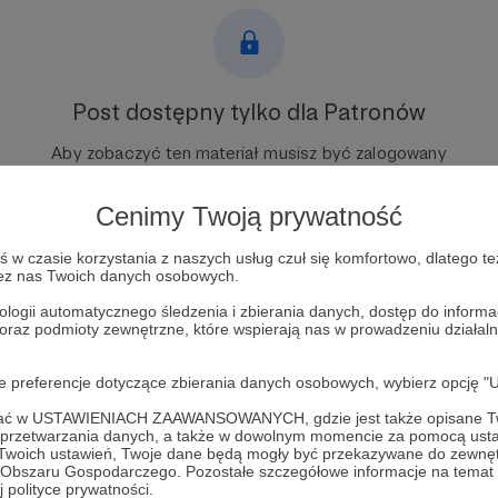
Post dostępny tylko dla Patronów
Aby zobaczyć ten materiał musisz być zalogowany
Cenimy Twoją prywatność
Zostań Patronem
w czasie korzystania z naszych usług czuł się komfortowo, dlatego te
Zaloguj się
zez nas Twoich danych osobowych.
ologii automatycznego śledzenia i zbierania danych, dostęp do inform
 oraz podmioty zewnętrzne, które wspierają nas w prowadzeniu dział
oje preferencje dotyczące zbierania danych osobowych, wybierz op
ofać w USTAWIENIACH ZAAWANSOWANYCH, gdzie jest także opisane Tw
a przetwarzania danych, a także w dowolnym momencie za pomocą usta
 Twoich ustawień, Twoje dane będą mogły być przekazywane do zewnę
go Obszaru Gospodarczego. Pozostałe szczegółowe informacje na temat
 polityce prywatności.