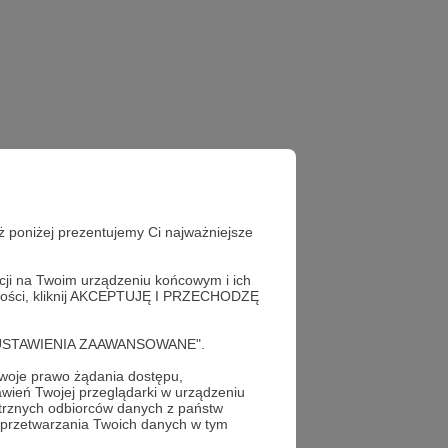
ż poniżej prezentujemy Ci najważniejsze
acji na Twoim urządzeniu końcowym i ich
alności, kliknij AKCEPTUJĘ I PRZECHODZĘ
cję "USTAWIENIA ZAAWANSOWANE".
oje prawo żądania dostępu,
wień Twojej przeglądarki w urządzeniu
trznych odbiorców danych z państw
 przetwarzania Twoich danych w tym