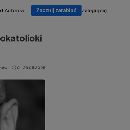
od Autorów
Zacznij zarabiać
Zaloguj się
okatolicki
onów!
·
0
·
23.05.2025