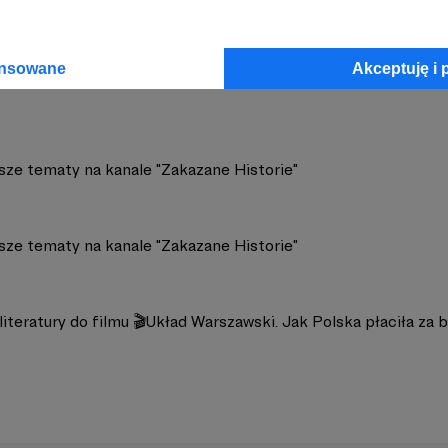
NE HISTORIE
Zobacz 
ansowane
Akceptuję i 
ższe tematy na kanale "Zakazane Historie"
ższe tematy na kanale "Zakazane Historie"
iteratury do filmu 🎬Układ Warszawski. Jak Polska płaciła za by