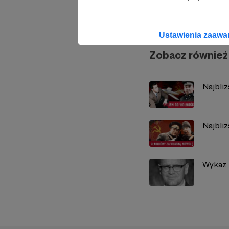
ZAKAZA
Ustawienia zaaw
Zobacz również
Najbli
Najbli
Wykaz l