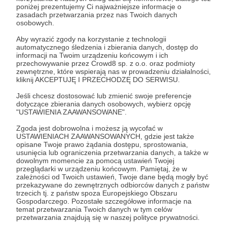
poniżej prezentujemy Ci najważniejsze informacje o
zasadach przetwarzania przez nas Twoich danych
osobowych.
Udostępnij
Aby wyrazić zgody na korzystanie z technologii
automatycznego śledzenia i zbierania danych, dostęp do
informacji na Twoim urządzeniu końcowym i ich
przechowywanie przez Crowd8 sp. z o.o. oraz podmioty
zewnętrzne, które wspierają nas w prowadzeniu działalności,
kliknij AKCEPTUJĘ I PRZECHODZĘ DO SERWISU.
Jeśli chcesz dostosować lub zmienić swoje preferencje
ProgramistaNaSwoim.pl
dotyczące zbierania danych osobowych, wybierz opcję
"USTAWIENIA ZAAWANSOWANE".
Zobacz profil autora
Zgoda jest dobrowolna i możesz ją wycofać w
USTAWIENIACH ZAAWANSOWANYCH, gdzie jest także
opisane Twoje prawo żądania dostępu, sprostowania,
usunięcia lub ograniczenia przetwarzania danych, a także w
dowolnym momencie za pomocą ustawień Twojej
przeglądarki w urządzeniu końcowym. Pamiętaj, że w
Zobacz również
zależności od Twoich ustawień, Twoje dane będą mogły być
przekazywane do zewnętrznych odbiorców danych z państw
trzecich tj. z państw spoza Europejskiego Obszaru
Gospodarczego. Pozostałe szczegółowe informacje na
Plik PDF: Jednoosobowa działalność
temat przetwarzania Twoich danych w tym celów
przetwarzania znajdują się w naszej polityce prywatności.
gospodarcza krok po kroku