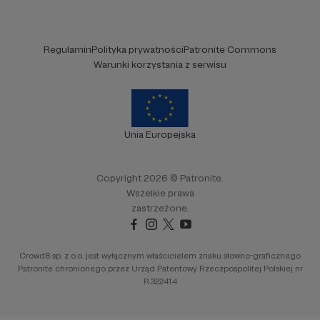
Regulamin
Polityka prywatności
Patronite Commons
Warunki korzystania z serwisu
Unia Europejska
Copyright 2026 © Patronite.
Wszelkie prawa
zastrzeżone.
Crowd8 sp. z o.o. jest wyłącznym właścicielem znaku słowno-graficznego
Patronite chronionego przez Urząd Patentowy Rzeczpospolitej Polskiej nr
R.322414