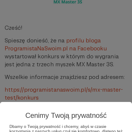
Cześć!
Spieszę donieść, że na
profilu bloga
ProgramistaNaSwoim.pl na Facebooku
wystartował konkurs w którym do wygrania
jest jedna z trzech myszek MX Master 3S.
Wszelkie informacje znajdziesz pod adresem:
https://programistanaswoim.pl/s/mx-master-
test/konkurs
Zachęcam do udziału i pozdrawiam!
Cenimy Twoją prywatność
Piotr Prądzyński
Dbamy o Twoją prywatność i chcemy, abyś w czasie
korzystania z naszych usług czuł się komfortowo, dlatego też