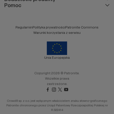
Pomoc
Regulamin
Polityka prywatności
Patronite Commons
Warunki korzystania z serwisu
Unia Europejska
Copyright 2026 © Patronite.
Wszelkie prawa
zastrzeżone.
Crowd8 sp. z o.o. jest wyłącznym właścicielem znaku słowno-graficznego
Patronite chronionego przez Urząd Patentowy Rzeczpospolitej Polskiej nr
R.322414