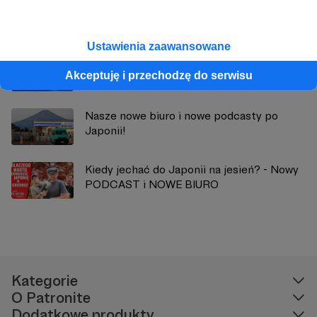
Zobacz również
Ustawienia zaawansowane
Plany na 2025 i falstart w tym roku
Akceptuję i przechodzę do serwisu
Nasze nowe biuro i nowe podcasty po
Japonii!
Kiedy jechać do Japonii na jesień? - Nowy
PODCAST i NOWE BIURO
Kategorie
O Patronite
Dodatkowe produkty