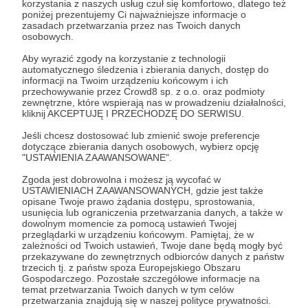
korzystania z naszych usług czuł się komfortowo, dlatego też
Zostań Patronem
poniżej prezentujemy Ci najważniejsze informacje o
zasadach przetwarzania przez nas Twoich danych
osobowych.
Zaloguj się
Aby wyrazić zgody na korzystanie z technologii
automatycznego śledzenia i zbierania danych, dostęp do
informacji na Twoim urządzeniu końcowym i ich
japonia
przechowywanie przez Crowd8 sp. z o.o. oraz podmioty
zewnętrzne, które wspierają nas w prowadzeniu działalności,
kliknij AKCEPTUJĘ I PRZECHODZĘ DO SERWISU.
Udostępnij
Jeśli chcesz dostosować lub zmienić swoje preferencje
dotyczące zbierania danych osobowych, wybierz opcję
"USTAWIENIA ZAAWANSOWANE".
Zgoda jest dobrowolna i możesz ją wycofać w
USTAWIENIACH ZAAWANSOWANYCH, gdzie jest także
opisane Twoje prawo żądania dostępu, sprostowania,
usunięcia lub ograniczenia przetwarzania danych, a także w
Aiko & Emil Truszkowski
dowolnym momencie za pomocą ustawień Twojej
przeglądarki w urządzeniu końcowym. Pamiętaj, że w
zależności od Twoich ustawień, Twoje dane będą mogły być
przekazywane do zewnętrznych odbiorców danych z państw
Zobacz profil autora
trzecich tj. z państw spoza Europejskiego Obszaru
Gospodarczego. Pozostałe szczegółowe informacje na
temat przetwarzania Twoich danych w tym celów
przetwarzania znajdują się w naszej polityce prywatności.