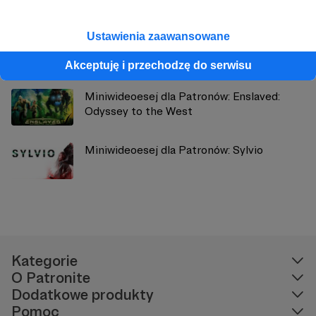
Ustawienia zaawansowane
Nowy rodzaj strachu | Amnesia: The
Bunker, Obcy: Izolacja, Gloomwood
Akceptuję i przechodzę do serwisu
Miniwideoesej dla Patronów: Enslaved:
Odyssey to the West
Miniwideoesej dla Patronów: Sylvio
Kategorie
O Patronite
Dodatkowe produkty
Pomoc