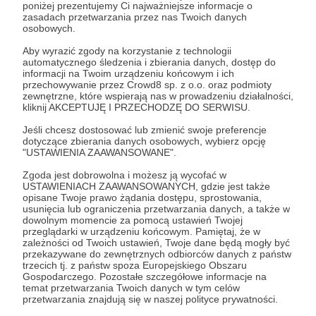
poniżej prezentujemy Ci najważniejsze informacje o
zasadach przetwarzania przez nas Twoich danych
Zaloguj się
osobowych.
Aby wyrazić zgody na korzystanie z technologii
automatycznego śledzenia i zbierania danych, dostęp do
miniwideoesej
informacji na Twoim urządzeniu końcowym i ich
przechowywanie przez Crowd8 sp. z o.o. oraz podmioty
zewnętrzne, które wspierają nas w prowadzeniu działalności,
kliknij AKCEPTUJĘ I PRZECHODZĘ DO SERWISU.
Udostępnij
Jeśli chcesz dostosować lub zmienić swoje preferencje
dotyczące zbierania danych osobowych, wybierz opcję
"USTAWIENIA ZAAWANSOWANE".
Zgoda jest dobrowolna i możesz ją wycofać w
USTAWIENIACH ZAAWANSOWANYCH, gdzie jest także
opisane Twoje prawo żądania dostępu, sprostowania,
usunięcia lub ograniczenia przetwarzania danych, a także w
Mistycyzm Popkulturowy
dowolnym momencie za pomocą ustawień Twojej
przeglądarki w urządzeniu końcowym. Pamiętaj, że w
zależności od Twoich ustawień, Twoje dane będą mogły być
Zobacz profil autora
przekazywane do zewnętrznych odbiorców danych z państw
trzecich tj. z państw spoza Europejskiego Obszaru
Gospodarczego. Pozostałe szczegółowe informacje na
temat przetwarzania Twoich danych w tym celów
przetwarzania znajdują się w naszej polityce prywatności.
Zobacz również