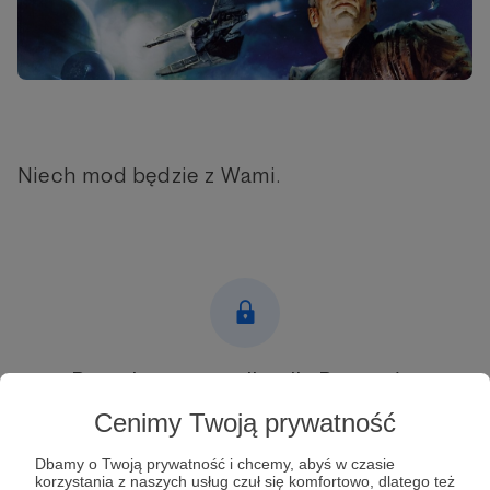
Niech mod będzie z Wami.
Post dostępny tylko dla Patronów
Cenimy Twoją prywatność
Aby zobaczyć ten materiał musisz być zalogowany
Dbamy o Twoją prywatność i chcemy, abyś w czasie
korzystania z naszych usług czuł się komfortowo, dlatego też
Zostań Patronem