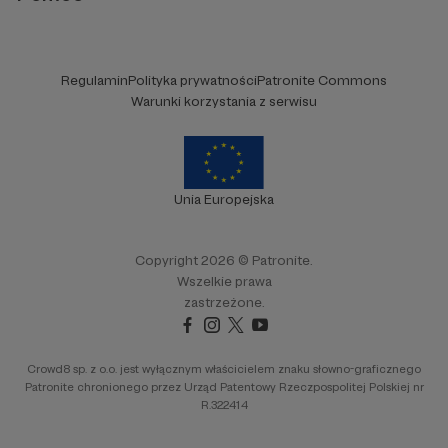
Regulamin
Polityka prywatności
Patronite Commons
Warunki korzystania z serwisu
Unia Europejska
Copyright 2026 © Patronite.
Wszelkie prawa
zastrzeżone.
Crowd8 sp. z o.o. jest wyłącznym właścicielem znaku słowno-graficznego
Patronite chronionego przez Urząd Patentowy Rzeczpospolitej Polskiej nr
R.322414