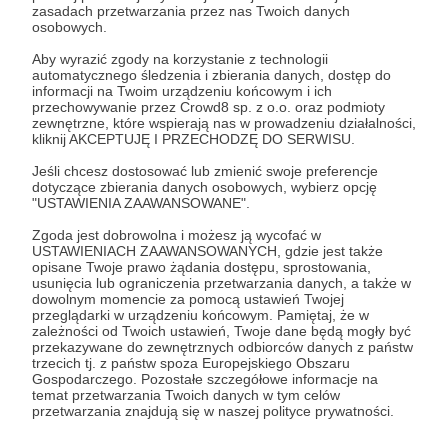
zasadach przetwarzania przez nas Twoich danych
Zostań Patronem
osobowych.
Aby wyrazić zgody na korzystanie z technologii
Zaloguj się
automatycznego śledzenia i zbierania danych, dostęp do
informacji na Twoim urządzeniu końcowym i ich
przechowywanie przez Crowd8 sp. z o.o. oraz podmioty
zewnętrzne, które wspierają nas w prowadzeniu działalności,
Udostępnij
kliknij AKCEPTUJĘ I PRZECHODZĘ DO SERWISU.
Jeśli chcesz dostosować lub zmienić swoje preferencje
dotyczące zbierania danych osobowych, wybierz opcję
"USTAWIENIA ZAAWANSOWANE".
Zgoda jest dobrowolna i możesz ją wycofać w
USTAWIENIACH ZAAWANSOWANYCH, gdzie jest także
Konflikty.pl
opisane Twoje prawo żądania dostępu, sprostowania,
usunięcia lub ograniczenia przetwarzania danych, a także w
dowolnym momencie za pomocą ustawień Twojej
Zobacz profil autora
przeglądarki w urządzeniu końcowym. Pamiętaj, że w
zależności od Twoich ustawień, Twoje dane będą mogły być
przekazywane do zewnętrznych odbiorców danych z państw
trzecich tj. z państw spoza Europejskiego Obszaru
Gospodarczego. Pozostałe szczegółowe informacje na
temat przetwarzania Twoich danych w tym celów
Zobacz również
przetwarzania znajdują się w naszej polityce prywatności.