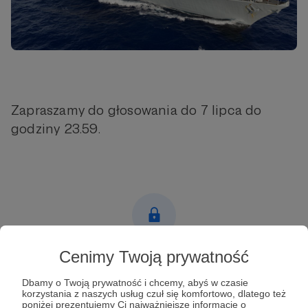
Zapraszamy do głosowania do 7 lipca do
godziny 23.59.
Cenimy Twoją prywatność
Post dostępny tylko dla Patronów
Aby zobaczyć ten materiał musisz być zalogowany
Dbamy o Twoją prywatność i chcemy, abyś w czasie
korzystania z naszych usług czuł się komfortowo, dlatego też
poniżej prezentujemy Ci najważniejsze informacje o