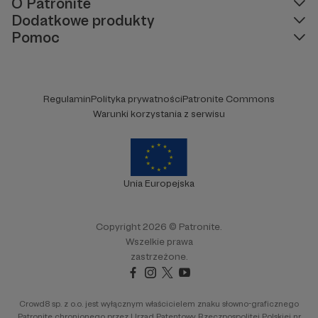
O Patronite
Dodatkowe produkty
Pomoc
Regulamin
Polityka prywatności
Patronite Commons
Warunki korzystania z serwisu
Unia Europejska
Copyright 2026 © Patronite.
Wszelkie prawa
zastrzeżone.
Crowd8 sp. z o.o. jest wyłącznym właścicielem znaku słowno-graficznego
Patronite chronionego przez Urząd Patentowy Rzeczpospolitej Polskiej nr