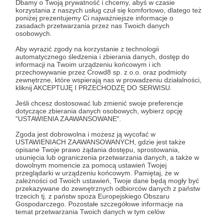
Dbamy o Twoją prywatność i chcemy, abyś w czasie
korzystania z naszych usług czuł się komfortowo, dlatego też
poniżej prezentujemy Ci najważniejsze informacje o
Zostań Patronem
zasadach przetwarzania przez nas Twoich danych
osobowych.
Zaloguj się
Aby wyrazić zgody na korzystanie z technologii
automatycznego śledzenia i zbierania danych, dostęp do
informacji na Twoim urządzeniu końcowym i ich
przechowywanie przez Crowd8 sp. z o.o. oraz podmioty
newsletter
powerwalk
lato
słońce
problemy skórne
zewnętrzne, które wspierają nas w prowadzeniu działalności,
kliknij AKCEPTUJĘ I PRZECHODZĘ DO SERWISU.
Jeśli chcesz dostosować lub zmienić swoje preferencje
Udostępnij
dotyczące zbierania danych osobowych, wybierz opcję
"USTAWIENIA ZAAWANSOWANE".
Zgoda jest dobrowolna i możesz ją wycofać w
USTAWIENIACH ZAAWANSOWANYCH, gdzie jest także
opisane Twoje prawo żądania dostępu, sprostowania,
usunięcia lub ograniczenia przetwarzania danych, a także w
dowolnym momencie za pomocą ustawień Twojej
Power Walk
przeglądarki w urządzeniu końcowym. Pamiętaj, że w
zależności od Twoich ustawień, Twoje dane będą mogły być
przekazywane do zewnętrznych odbiorców danych z państw
trzecich tj. z państw spoza Europejskiego Obszaru
Zobacz profil autora
Gospodarczego. Pozostałe szczegółowe informacje na
temat przetwarzania Twoich danych w tym celów