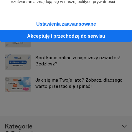
przetwarzania znajdują się w naszej polityce prywatności.
Zobacz również
Ustawienia zaawansowane
Spotkanie już dziś! Będziesz z nami? :)
Akceptuję i przechodzę do serwisu
Spotkanie online w najbliższy czwartek!
Będziesz?
Jak się ma Twoje lato? Zobacz, dlaczego
warto przestać się spinać!
Kategorie