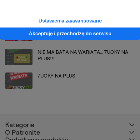
Zobacz również
Ustawienia zaawansowane
challenge, Liga Typerów
Akceptuję i przechodzę do serwisu
NIE MA BATA NA WARIATA... 7UCKY NA
PLUS!!!
7UCKY NA PLUS
Kategorie
O Patronite
Dodatkowe produkty