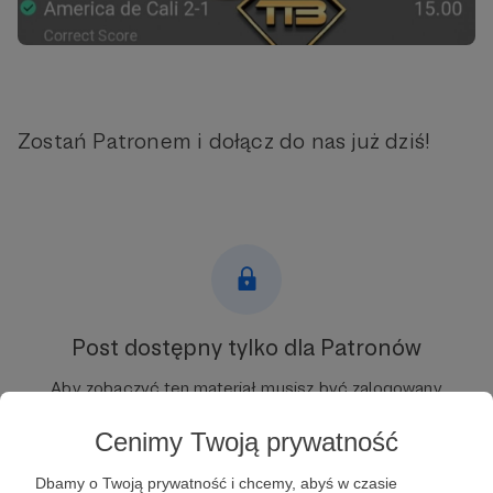
Zostań Patronem i dołącz do nas już dziś!
Post dostępny tylko dla Patronów
Aby zobaczyć ten materiał musisz być zalogowany
Cenimy Twoją prywatność
Zostań Patronem
Dbamy o Twoją prywatność i chcemy, abyś w czasie