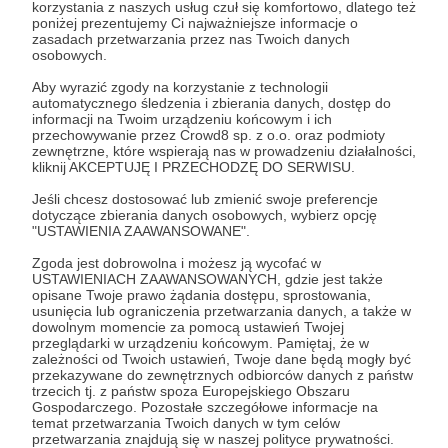
Zaloguj się
korzystania z naszych usług czuł się komfortowo, dlatego też
poniżej prezentujemy Ci najważniejsze informacje o
zasadach przetwarzania przez nas Twoich danych
osobowych.
bukamcherka
bukmacher
typy bukmacherskie
Aby wyrazić zgody na korzystanie z technologii
darmowe typy bukmacherskie
betting tips
betting
automatycznego śledzenia i zbierania danych, dostęp do
informacji na Twoim urządzeniu końcowym i ich
zaklady bukmacherskie
obstawiamy
typer
darmowe typy
przechowywanie przez Crowd8 sp. z o.o. oraz podmioty
zewnętrzne, które wspierają nas w prowadzeniu działalności,
kliknij AKCEPTUJĘ I PRZECHODZĘ DO SERWISU.
Udostępnij
Jeśli chcesz dostosować lub zmienić swoje preferencje
dotyczące zbierania danych osobowych, wybierz opcję
"USTAWIENIA ZAAWANSOWANE".
Zgoda jest dobrowolna i możesz ją wycofać w
USTAWIENIACH ZAAWANSOWANYCH, gdzie jest także
opisane Twoje prawo żądania dostępu, sprostowania,
usunięcia lub ograniczenia przetwarzania danych, a także w
dowolnym momencie za pomocą ustawień Twojej
Ten Typ BET
przeglądarki w urządzeniu końcowym. Pamiętaj, że w
zależności od Twoich ustawień, Twoje dane będą mogły być
przekazywane do zewnętrznych odbiorców danych z państw
Zobacz profil autora
trzecich tj. z państw spoza Europejskiego Obszaru
Gospodarczego. Pozostałe szczegółowe informacje na
temat przetwarzania Twoich danych w tym celów
przetwarzania znajdują się w naszej polityce prywatności.