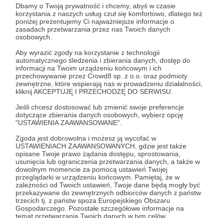
Dbamy o Twoją prywatność i chcemy, abyś w czasie
korzystania z naszych usług czuł się komfortowo, dlatego też
Post dostępny tylko dla Patronów
poniżej prezentujemy Ci najważniejsze informacje o
zasadach przetwarzania przez nas Twoich danych
Aby zobaczyć ten materiał musisz być zalogowany
osobowych.
Aby wyrazić zgody na korzystanie z technologii
automatycznego śledzenia i zbierania danych, dostęp do
Zostań Patronem
informacji na Twoim urządzeniu końcowym i ich
przechowywanie przez Crowd8 sp. z o.o. oraz podmioty
Zaloguj się
zewnętrzne, które wspierają nas w prowadzeniu działalności,
kliknij AKCEPTUJĘ I PRZECHODZĘ DO SERWISU.
Jeśli chcesz dostosować lub zmienić swoje preferencje
Udostępnij
dotyczące zbierania danych osobowych, wybierz opcję
"USTAWIENIA ZAAWANSOWANE".
Zgoda jest dobrowolna i możesz ją wycofać w
USTAWIENIACH ZAAWANSOWANYCH, gdzie jest także
opisane Twoje prawo żądania dostępu, sprostowania,
usunięcia lub ograniczenia przetwarzania danych, a także w
dowolnym momencie za pomocą ustawień Twojej
przeglądarki w urządzeniu końcowym. Pamiętaj, że w
Wojciech Górny Permisie.pl
zależności od Twoich ustawień, Twoje dane będą mogły być
przekazywane do zewnętrznych odbiorców danych z państw
trzecich tj. z państw spoza Europejskiego Obszaru
Zobacz profil autora
Gospodarczego. Pozostałe szczegółowe informacje na
temat przetwarzania Twoich danych w tym celów