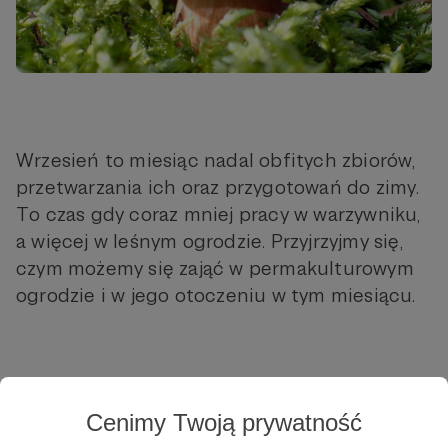
Wrzesień to miesiąc nadal obfitych zbiorów,
przetwarzania ich oraz przygotowań do zimy.
To czas gdy coraz mniej pracy w warzywniku,
a więcej w leśnym ogrodzie. Przyjrzyjmy się,
czym możemy się zająć w permakulturowym
ogrodzie i w jego otoczeniu w tym miesiącu.
Cenimy Twoją prywatność