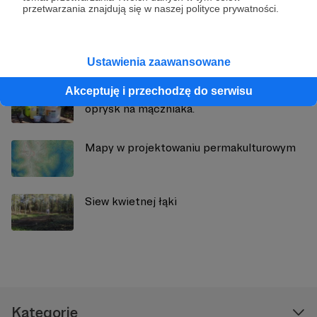
przetwarzania znajdują się w naszej polityce prywatności.
Zobacz również
Ustawienia zaawansowane
Akceptuję i przechodzę do serwisu
Kuchnia permakulturowa: Odcinek 3 -
oprysk na mączniaka.
Mapy w projektowaniu permakulturowym
Siew kwietnej łąki
Kategorie