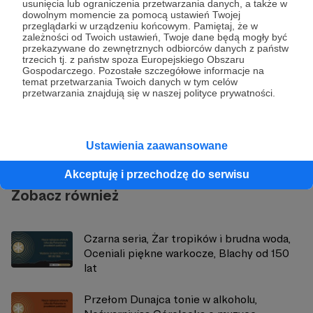
usunięcia lub ograniczenia przetwarzania danych, a także w
dowolnym momencie za pomocą ustawień Twojej
przeglądarki w urządzeniu końcowym. Pamiętaj, że w
zależności od Twoich ustawień, Twoje dane będą mogły być
przekazywane do zewnętrznych odbiorców danych z państw
trzecich tj. z państw spoza Europejskiego Obszaru
Gospodarczego. Pozostałe szczegółowe informacje na
temat przetwarzania Twoich danych w tym celów
Tygodnik Podhalański
przetwarzania znajdują się w naszej polityce prywatności.
Zobacz profil autora
Ustawienia zaawansowane
Akceptuję i przechodzę do serwisu
Zobacz również
Czarna seria, Żar tropików i brudna woda,
Oceniali piękne warkocze, Blachy od 150
lat
Przełom Dunajca tonie w alkoholu,