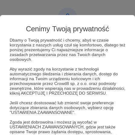
Cenimy Twoją prywatność
Post dostępny tylko dla Patronów
Dbamy o Twoją prywatność i chcemy, abyś w czasie
korzystania z naszych usług czuł się komfortowo, dlatego też
Aby zobaczyć ten materiał musisz być zalogowany
poniżej prezentujemy Ci najważniejsze informacje o
zasadach przetwarzania przez nas Twoich danych
osobowych.
Zostań Patronem
Aby wyrazić zgody na korzystanie z technologii
automatycznego śledzenia i zbierania danych, dostęp do
Zaloguj się
informacji na Twoim urządzeniu końcowym i ich
przechowywanie przez Crowd8 sp. z o.o. oraz podmioty
zewnętrzne, które wspierają nas w prowadzeniu działalności,
kliknij AKCEPTUJĘ I PRZECHODZĘ DO SERWISU.
#parafianowytarg
#śmiertelywypadek
#koncert
Jeśli chcesz dostosować lub zmienić swoje preferencje
#zakopane
#jazz
#aktywnewakacje
#sewiknatropie
dotyczące zbierania danych osobowych, wybierz opcję
"USTAWIENIA ZAAWANSOWANE".
#jurgów
#horoskop
Zgoda jest dobrowolna i możesz ją wycofać w
USTAWIENIACH ZAAWANSOWANYCH, gdzie jest także
opisane Twoje prawo żądania dostępu, sprostowania,
Udostępnij