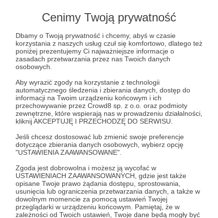
Cenimy Twoją prywatność
Post dostępny tylko dla Patronów
Dbamy o Twoją prywatność i chcemy, abyś w czasie
korzystania z naszych usług czuł się komfortowo, dlatego też
poniżej prezentujemy Ci najważniejsze informacje o
Aby zobaczyć ten materiał musisz być zalogowany
zasadach przetwarzania przez nas Twoich danych
osobowych.
Zostań Patronem
Aby wyrazić zgody na korzystanie z technologii
automatycznego śledzenia i zbierania danych, dostęp do
informacji na Twoim urządzeniu końcowym i ich
Zaloguj się
przechowywanie przez Crowd8 sp. z o.o. oraz podmioty
zewnętrzne, które wspierają nas w prowadzeniu działalności,
kliknij AKCEPTUJĘ I PRZECHODZĘ DO SERWISU.
zvz plus
Jeśli chcesz dostosować lub zmienić swoje preferencje
dotyczące zbierania danych osobowych, wybierz opcję
"USTAWIENIA ZAAWANSOWANE".
Udostępnij
Zgoda jest dobrowolna i możesz ją wycofać w
USTAWIENIACH ZAAWANSOWANYCH, gdzie jest także
opisane Twoje prawo żądania dostępu, sprostowania,
usunięcia lub ograniczenia przetwarzania danych, a także w
dowolnym momencie za pomocą ustawień Twojej
przeglądarki w urządzeniu końcowym. Pamiętaj, że w
zależności od Twoich ustawień, Twoje dane będą mogły być