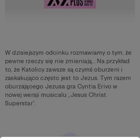
W dzisiejszym odcinku rozmawiamy o tym, że
pewne rzeczy się nie zmieniają… Na przykład
to, że Katolicy zawsze są czymś oburzeni i
zaskakująco często jest to Jezus. Tym razem
oburzającego Jezusa gra Cyntia Erivo w
nowej wersji musicalu „Jesus Christ
Superstar”.