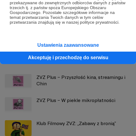
przekazywane do zewnętrznych odbiorców danych z państw
Podcast ZVZ – Paweł Opydo, Katarzyna
trzecich tj. z państw spoza Europejskiego Obszaru
Gospodarczego. Pozostałe szczegółowe informacje na
Czajka-Kominiarczuk
temat przetwarzania Twoich danych w tym celów
przetwarzania znajdują się w naszej polityce prywatności.
Zobacz profil autora
Ustawienia zaawansowane
Zobacz również
Akceptuję i przechodzę do serwisu
ZVZ Plus – Przyszłość kina, streamingu i
Chin
ZVZ Plus – W piekle mikropłatności
Klub Filmowy ZVZ: „Zabawy z bronią”